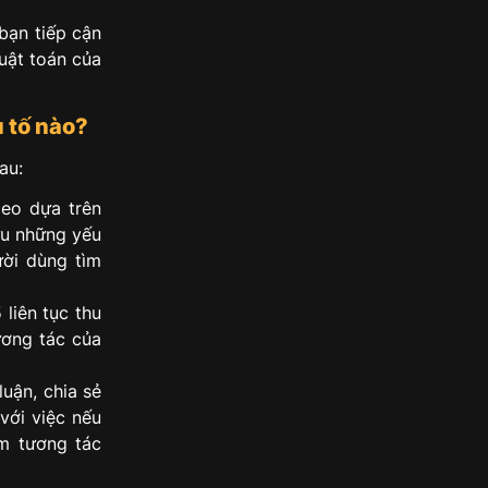
bạn tiếp cận
huật toán của
 tố nào?
au:
deo dựa trên
 ưu những yếu
ười dùng tìm
liên tục thu
ương tác của
luận, chia sẻ
với việc nếu
m tương tác