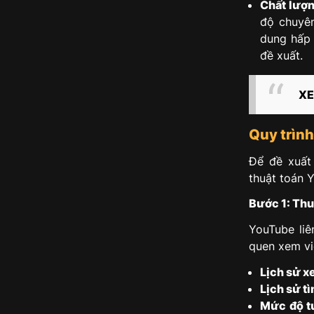
Chất lượn
độ chuyên
dung hấp 
đề xuất.
XE
Quy trìn
Để đề xuất
thuật toán 
Bước 1: Thu
YouTube liê
quen xem vi
Lịch sử x
Lịch sử t
Mức độ t