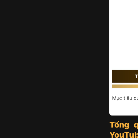
Mục tiêu c
Tổng q
YouTu