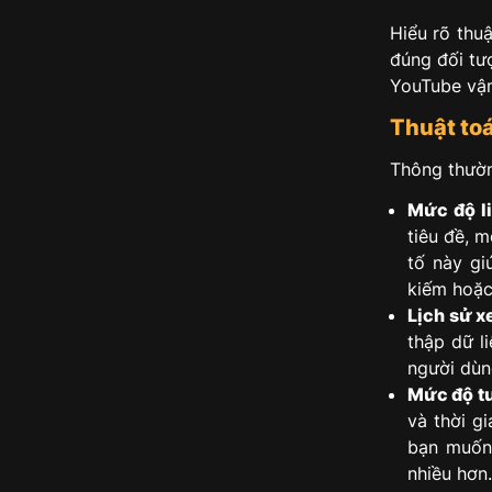
Hiểu rõ thu
đúng đối tượ
YouTube vận
Thuật to
Thông thườn
Mức độ li
tiêu đề, m
tố này gi
kiếm hoặc
Lịch sử x
thập dữ l
người dùng
Mức độ tư
và thời g
bạn muốn 
nhiều hơn.