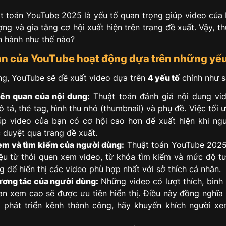
ật toán YouTube 2025 là yếu tố quan trọng giúp video của 
ng và gia tăng cơ hội xuất hiện trên trang đề xuất. Vậy, t
 hành như thế nào?
án của YouTube hoạt động dựa trên những yếu
g, YouTube sẽ đề xuất video dựa trên
4 yếu tố
chính như s
ên quan của nội dung:
Thuật toán đánh giá nội dung vi
ô tả, thẻ tag, hình thu nhỏ (thumbnail) và phụ đề. Việc tối
úp video của bạn có cơ hội cao hơn để xuất hiện khi ng
 duyệt qua trang đề xuất.
em và tìm kiếm của người dùng:
Thuật toán YouTube 2025 
iệu từ thói quen xem video, từ khóa tìm kiếm và mức độ t
 để hiển thị các video phù hợp nhất với sở thích cá nhân.
ơng tác của người dùng:
Những video có lượt thích, bình 
ian xem cao sẽ được ưu tiên hiển thị. Điều này đồng nghĩa 
phát triển kênh thành công, hãy khuyến khích người xe