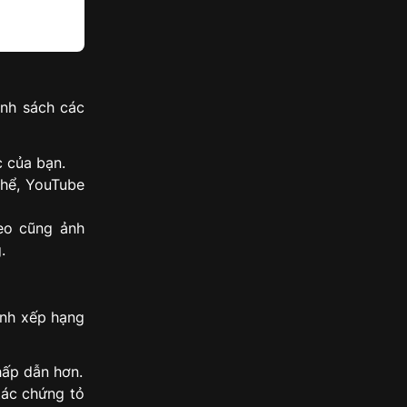
anh sách các
c của bạn.
hể, YouTube
eo cũng ảnh
.
ành xếp hạng
hấp dẫn hơn.
tác chứng tỏ