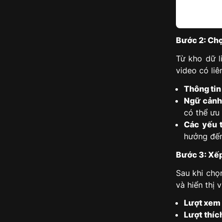
Bước 2: Chọ
Từ kho dữ l
video có liê
Thông tin
Ngữ cảnh 
có thể ưu 
Các yếu t
hưởng đến
Bước 3: Xế
Sau khi chọ
và hiển thị 
Lượt xem 
Lượt thíc