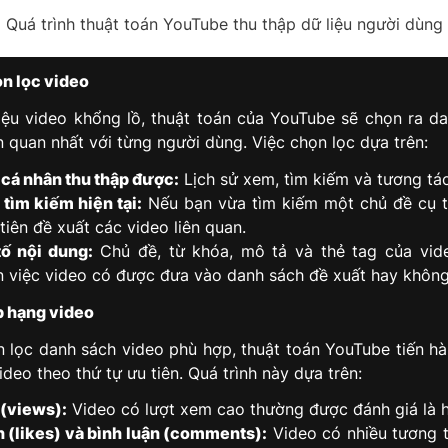
Quá trình thuật toán YouTube thu thập dữ liệu người dùng
n lọc video
iệu video khổng lồ, thuật toán của YouTube sẽ chọn ra d
n quan nhất với từng người dùng. Việc chọn lọc dựa trên:
 cá nhân thu thập được:
Lịch sử xem, tìm kiếm và tương tá
tìm kiếm hiện tại:
Nếu bạn vừa tìm kiếm một chủ đề cụ t
tiên đề xuất các video liên quan.
ố nội dung:
Chủ đề, từ khóa, mô tả và thẻ tag của vid
 việc video có được đưa vào danh sách đề xuất hay không
p hạng video
n lọc danh sách video phù hợp, thuật toán YouTube tiến h
video theo thứ tự ưu tiên. Quá trình này dựa trên:
(views):
Video có lượt xem cao thường được đánh giá là 
h (likes) và bình luận (comments):
Video có nhiều tương 