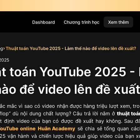
Dashboard
Chương trình học
Xem thêm
og
Thuật toán YouTube 2025 - Làm thế nào để video lên đề xuất?
2025
t toán YouTube 2025 -
nào để video lên đề xuấ
ắc mắc vì sao có video nhận được hàng triệu lượt xem, tro
 “flop” dù nội dung chất lượng? Câu trả lời nằm ở
thuật to
t định video của bạn có được đề xuất hay không. Sau đâ
YouTube online
Huân Academy
sẽ chia sẻ tổng quan các
5 vận hành và chiến lược hiệu quả giúp video của bạn xu