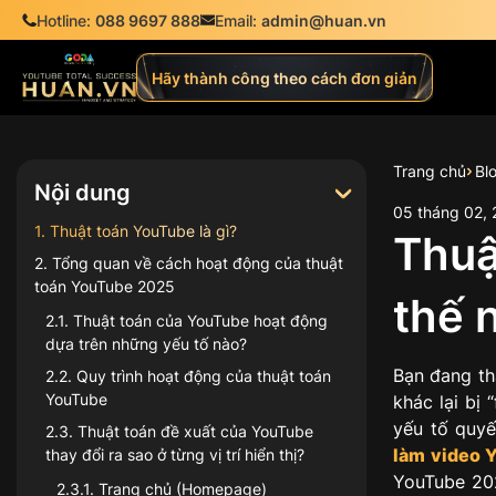
Hotline:
088 9697 888
Email:
admin@huan.vn
Hãy thành công theo cách đơn giản
Trang chủ
Bl
Nội dung
05
tháng
02
,
1
.
Thuật toán YouTube là gì?
Thuậ
2
.
Tổng quan về cách hoạt động của thuật
toán YouTube 2025
thế 
2.1
.
Thuật toán của YouTube hoạt động
dựa trên những yếu tố nào?
Bạn đang th
2.2
.
Quy trình hoạt động của thuật toán
YouTube
khác lại bị
yếu tố quyế
2.3
.
Thuật toán đề xuất của YouTube​
làm video 
thay đổi ra sao ở từng vị trí hiển thị?
YouTube 202
2.3.1
.
Trang chủ (Homepage)