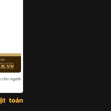
a cho người
ật toán