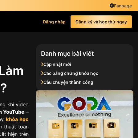
Fanpage
Đăng nhập
Đăng ký và học thử ngay
Danh mục bài viết
Cập nhật mới
 Làm
Các bằng chứng khóa học
Câu chuyện thành công
t?
ng khi video
án YouTube
–
y,
khóa học
h thuật toán
ất hiện trên