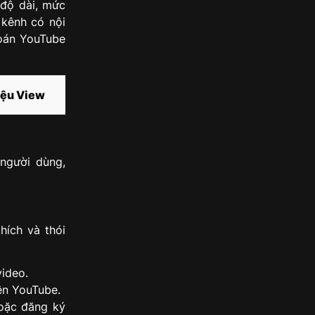
 độ dài, mức
 kênh có nội
toán YouTube
iệu View
người dùng,
hích và thói
ideo.
ên YouTube.
hoặc đăng ký