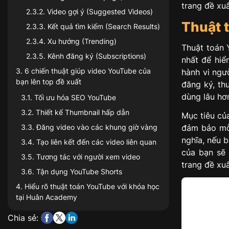
trang đề xuấ
2.3.2
.
Video gợi ý (Suggested Videos)
Thuật 
2.3.3
.
Kết quả tìm kiếm (Search Results)
2.3.4
.
Xu hướng (Trending)
Thuật toán 
2.3.5
.
Kênh đăng ký (Subscriptions)
nhất để hiể
3
.
6 chiến thuật giúp video YouTube của
hành vi ngườ
bạn lên top đề xuất
đăng ký, th
dùng lâu hơn
3.1
.
Tối ưu hóa SEO YouTube
3.2
.
Thiết kế Thumbnail hấp dẫn
Mục tiêu củ
3.3
.
Đăng video vào các khung giờ vàng
đảm bảo mỗi
nghĩa, nếu 
3.4
.
Tạo liên kết đến các video liên quan
của bạn sẽ 
3.5
.
Tương tác với người xem video
trang đề xuấ
3.6
.
Tận dụng YouTube Shorts
4
.
Hiểu rõ thuật toán YouTube với khóa học
tại Huân Academy
Chia sẻ: