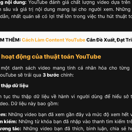
g nội dung:
YouTube đánh giá chất lượng video dựa trên
 sâu và giá trị nội dung mang lại cho người xem. Những
dẫn, nhất quán sẽ có lợi thế lớn trong việc thu hút thuật 
M THÊM:
Cách Làm Content YouTube
Cắn Đề Xuất, Đạt Tr
h hoạt động của thuật toán YouTube
 một danh sách video mang tính cá nhân hóa cho từng 
YouTube sẽ trải qua
3 bước
chính:
 thập dữ liệu
n tục thu thập dữ liệu về hành vi người dùng để hiểu sở t
deo. Dữ liệu này bao gồm:
em:
Những video bạn đã xem gần đây và mức độ xem hết v
ìm kiếm:
Những từ khóa bạn đã nhập vào thanh tìm kiếm tr
ương tác:
Những video bạn đã thích, bình luận, chia sẻ 