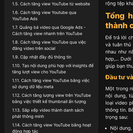
rộng tệp kh
1.5
.
Cách tăng view YouTube từ website
1.6
.
Cách tăng view Youtube qua
Tổng 
YouTube Ads
thành 
1.7
.
Quảng bá video qua Google Ads -
Cách tăng view nhanh trên YouTube
Để trả lời 
1.8
.
Cách tăng view YouTube qua việc
và tuân thủ
đăng video trên social
nhau như nâ
1.9
.
Cập nhật đầy đủ thông tin
hợp,... Dướ
1.10
.
Tạo nội dung phù hợp với insights để
giúp bạn thu
tăng lượt view cho YouTube
Đầu tư và
1.11
.
Cách tăng view YouTube bằng việc
sử dụng dữ liệu meta
Một trong n
nội dung, t
1.12
.
Cách tăng lượng view trên YouTube
bằng việc thiết kế thumbnail ấn tượng
loại video p
thông tin. 
1.13
.
Sắp xếp video thành danh sách
phát thông minh
trọng sau:
1.14
.
Cách tăng view YouTube bằng hoạt
Nội dung, 
động hợp tác