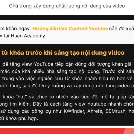
Chú trọng xây dựng chất lượng nội dung của video
m khảo ngay:
Hướng dẫn làm Content Youtube
cắn đề xuấ
ew tại Huân Academy
 từ khóa trước khi sáng tạo nội dung video
 để tăng view YouTube tiếp cận đúng đối tượng khán giả 
mắc của khá nhiều nhà sáng tạo nội dung. Trước khi sản
 trung vào việc nghiên cứu từ khóa nhằm hiểu rõ hơn về
ười dùng, sau đó lên ý tưởng và xây dựng nội dung video 
 khóa “hot” và chèn tự nhiên vào tiêu đề, mô tả giúp t
rong tìm kiếm. Đây là cách tăng view Youtube nhanh chón
 sử dụng các công cụ như KWfinder, Ahrefs, SEMrush, h
 từ khóa phù hợp.