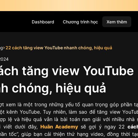
Dashboard
Chương trình học
Xem thêm
og
22 cách tăng view YouTube nhanh chóng, hiệu quả
2024
ách tăng view YouTube
h chóng, hiệu quả
ợt xem là một trong những yếu tố quan trọng góp phần t
t kênh YouTube. Tuy nhiên, làm sao để tăng view YouT
ợp lệ và hiệu quả vẫn là bài toán nan giải với nhiều nhà 
i viết dưới đây,
Huân Academy
sẽ gợi ý ngay 22
các
hần tốc”, giúp bạn cải thiện thứ hạng video, đồng thời t