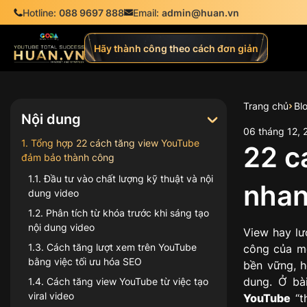
Hotline:
088 9697 888
Email:
admin@huan.vn
Hãy thành công theo cách đơn giản
Trang chủ
Bl
Nội dung
06
tháng
12
,
1
.
Tổng hợp 22 cách tăng view YouTube
22 c
đảm bảo thành công
1.1
.
Đầu tư vào chất lượng kỹ thuật và nội
nhan
dung video
1.2
.
Phân tích từ khóa trước khi sáng tạo
nội dung video
View hay lư
1.3
.
Cách tăng lượt xem trên YouTube
công của mộ
bằng việc tối ưu hóa SEO
bền vững, h
dung. Ở bà
1.4
.
Cách tăng view YouTube từ việc tạo
viral video
YouTube
“t