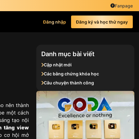
Fanpage
Đăng nhập
Đăng ký và học thử ngay
Danh mục bài viết
Cập nhật mới
Các bằng chứng khóa học
Câu chuyện thành công
ạo nên thành
ube một cách
sáng tạo nội
h tăng view
ạo cơ hội mở