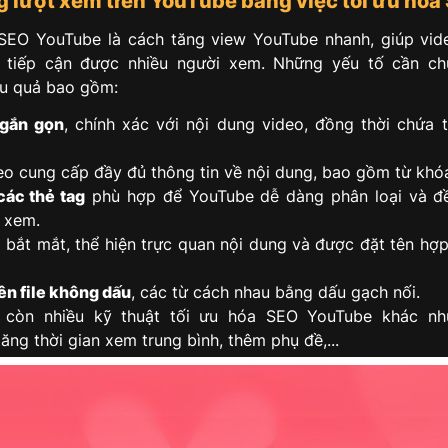
g lượt xem trên YouTube bằng việc tối ưu hóa
SEO YouTube là cách tăng view YouTube nhanh, giúp vi
 tiếp cận được nhiều người xem. Những yếu tố cần c
u quả bao gồm:
ngắn gọn
, chính xác với nội dung video, đồng thời chứa
eo cung cấp đầy đủ thông tin về nội dung, bao gồm từ khóa
ác thẻ tag
phù hợp để YouTube dễ dàng phân loại và đề
 xem.
 bắt mắt, thể hiện trực quan nội dung và được đặt tên hợp
ên file không dấu
, các từ cách nhau bằng dấu gạch nối.
, còn nhiều kỹ thuật tối ưu hóa SEO YouTube khác n
tăng thời gian xem trung bình, thêm phụ đề,...