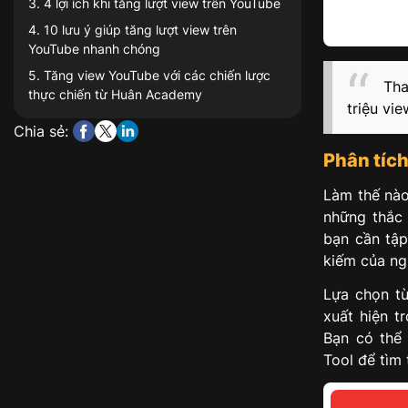
3
.
4 lợi ích khi tăng lượt view trên YouTube
4
.
10 lưu ý giúp tăng lượt view trên
YouTube nhanh chóng
5
.
Tăng view YouTube với các chiến lược
Tha
thực chiến từ Huân Academy
triệu vi
Chia sẻ:
Phân tích
Làm thế nào
những thắc 
bạn cần tập
kiếm của ng
Lựa chọn từ
xuất hiện t
Bạn có thể
Tool để tìm