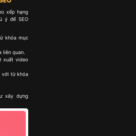
 SEO
deo xếp hạng
hú ý để SEO
 từ khóa mục
 liên quan.
 xuất video
 với từ khóa
hư xây dựng