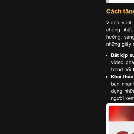
Cách tăn
Video viral
chóng nhất.
hướng, sán
những giây đ
Bắt kịp x
video phả
trend nổi 
Khai thác
bạn nhan
dụng nhữn
người xem