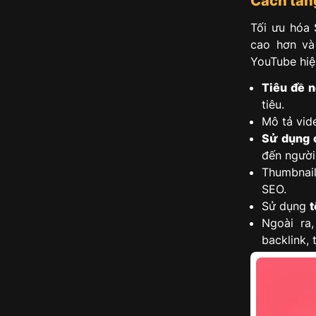
Cách tăn
Tối ưu hóa 
cao hơn và
YouTube hiệ
Tiêu đề 
tiêu.
Mô tả vid
Sử dụng c
đến người
Thumbnail
SEO.
Sử dụng
t
Ngoài ra
backlink, 