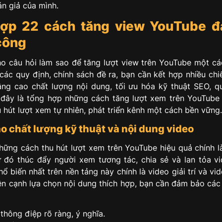
án giả của mình.
hợp 22 cách tăng view YouTube đa
công
cho câu hỏi làm sao để tăng lượt view trên YouTube một c
 các quy định, chính sách đề ra, bạn cần kết hợp nhiều chi
ng cao chất lượng nội dung, tối ưu hóa kỹ thuật SEO, 
i đây là tổng hợp những cách tăng lượt xem trên YouTub
 hút lượt xem tự nhiên, phát triển kênh một cách bền vững.
o chất lượng kỹ thuật và nội dung video
hững cách thu hút lượt xem trên YouTube hiệu quả chính l
ừ đó thúc đẩy người xem tương tác, chia sẻ và lan tỏa vi
hổ biến nhất trên nền tảng này chính là video giải trí và v
Bên cạnh lựa chọn nội dung thích hợp, bạn cần đảm bảo các
thông điệp rõ ràng, ý nghĩa.