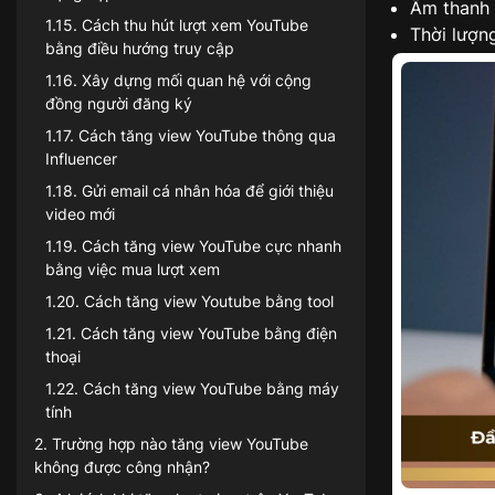
Âm thanh 
1.15
.
Cách thu hút lượt xem YouTube
Thời lượng
bằng điều hướng truy cập
1.16
.
Xây dựng mối quan hệ với cộng
đồng người đăng ký
1.17
.
Cách tăng view YouTube thông qua
Influencer
1.18
.
Gửi email cá nhân hóa để giới thiệu
video mới
1.19
.
Cách tăng view YouTube cực nhanh
bằng việc mua lượt xem
1.20
.
Cách tăng view Youtube bằng tool
1.21
.
Cách tăng view YouTube bằng điện
thoại
1.22
.
Cách tăng view YouTube bằng máy
tính
2
.
Trường hợp nào tăng view YouTube
không được công nhận?