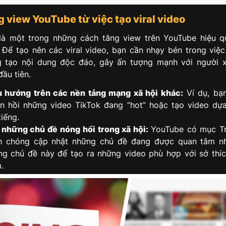
g view YouTube từ việc tạo viral video
 là một trong những cách tăng view trên YouTube hiệu 
 Để tạo nên các viral video, bạn cần nhạy bén trong việ
g tạo nội dung độc đáo, gây ấn tượng mạnh với người 
ầu tiên.
u hướng trên các nền tảng mạng xã hội khác:
Ví dụ, bạn
n hồi những video TikTok đang “hot” hoặc tạo video dự
tiếng.
 những chủ đề nóng hổi trong xã hội:
YouTube có mục Tr
h chóng cập nhật những chủ đề đang được quan tâm nh
g chủ đề này để tạo ra những video phù hợp với sở thí
.