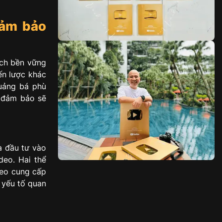
̉m bảo
ách bền vững
ến lược khác
quảng bá phù
e đảm bảo sẽ
à đầu tư vào
deo. Hai thể
ideo cung cấp
 yếu tố quan