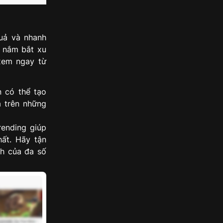
quả và nhanh
c nắm bắt xu
xem ngay từ
 có thể tạo
a trên những
ending giúp
ất. Hãy tận
ch của đa số