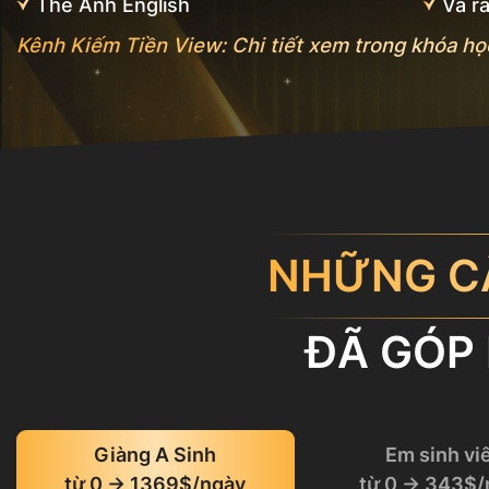
Thế Anh English
Và r
Kênh Kiếm Tiền View: Chi tiết xem trong khóa họ
NHỮNG C
ĐÃ GÓP
Giàng A Sinh
Em sinh vi
từ 0 → 1369$/ngày
từ 0 → 343$/