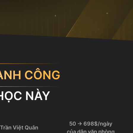
ÀNH CÔNG
HỌC NÀY
50 → 698$/ngày
Trần Việt Quân
của dân văn phòng