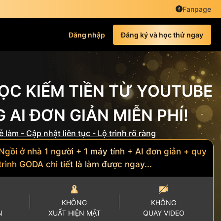
Fanpage
Đăng nhập
Đăng ký và học thử ngay
ỌC KIẾM TIỀN TỪ YOUTUBE
 AI ĐƠN GIẢN MIỄN PHÍ!
ễ làm - Cập nhật liên tục - Lộ trình rõ ràng
Ngồi ở nhà 1 người + 1 máy tính + AI đơn giản + quy
trình GODA chi tiết là làm được ngay...
KHÔNG
KHÔNG
N
XUẤT HIỆN MẶT
QUAY VIDEO