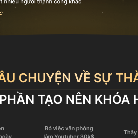
ất nhiều người thành công khác
c
ÂU CHUYỆN VỀ SỰ TH
 PHẦN TẠO NÊN KHÓA 
ên
Bỏ việc văn phòng
Thầy 
ngày
làm Youtuber 30k$