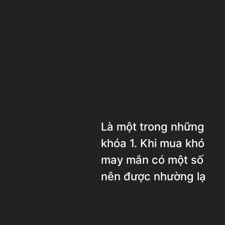
Là một trong những học
khóa 1. Khi mua khóa đ
may mắn có một số học
nên được nhường lại