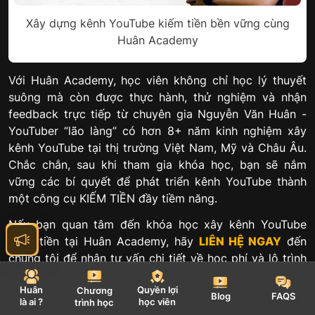
Xây dựng kênh YouTube kiếm tiền bền vững cùng
Huân Academy
Với Huân Academy, học viên không chỉ học lý thuyết
suông mà còn được thực hành, thử nghiệm và nhận
feedback trực tiếp từ chuyên gia Nguyễn Văn Huân -
YouTuber “lão làng” có hơn 8+ năm kinh nghiệm xây
kênh YouTube tại thị trường Việt Nam, Mỹ và Châu Âu.
Chắc chắn, sau khi tham gia khóa học, bạn sẽ nắm
vững các bí quyết để phát triển kênh YouTube thành
một công cụ KIẾM TIỀN đầy tiềm năng.
Nếu bạn quan tâm đến khóa học xây kênh YouTube
kiếm tiền tại Huân Academy, hãy
LIÊN HỆ NGAY
đến
chúng tôi để nhận tư vấn chi tiết về học phí và lộ trình
đào tạo cụ thể!
Huân
Quyền lợi
Chương
Blog
FAQS
FAQs - Câu hỏi thường gặp về
là ai ?
học viên
trình học