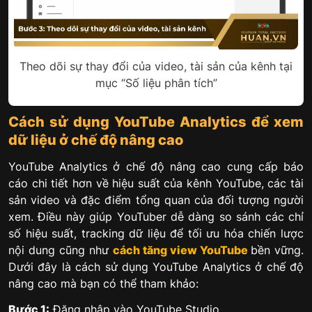
Theo dõi sự thay đổi của video, tài sản của kênh tại
mục “Số liệu phân tích”
Cách sử dụng YouTube Analytics để xem
dữ liệu ở chế độ nâng cao
YouTube Analytics ở chế độ nâng cao cung cấp báo
cáo chi tiết hơn về hiệu suất của kênh YouTube, các tài
sản video và đặc điểm tổng quan của đối tượng người
xem. Điều này giúp YouTuber dễ dàng so sánh các chỉ
số hiệu suất, tracking dữ liệu để tối ưu hóa chiến lược
nội dung cũng như
cách tăng view YouTube
bền vững.
Dưới đây là cách sử dụng YouTube Analytics ở chế độ
nâng cao mà bạn có thể tham khảo:
Bước 1:
Đăng nhập vào YouTube Studio.