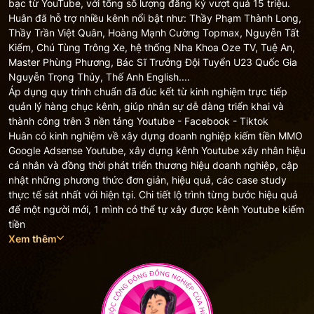
bạc từ YouTube, với tổng số lượng đăng ký vượt quá 15 triệu.
Huân đã hỗ trợ nhiều kênh nổi bật như: Thầy Phạm Thành Long,
Thầy Trần Việt Quân, Hoàng Mạnh Cường Topmax, Nguyễn Tất
Kiểm, Chú Tùng Trông Xe, hệ thống Nha Khoa Oze TV, Tuệ An,
Master Phùng Phương, Bác Sĩ Trưởng Đội Tuyển U23 Quốc Gia
Nguyễn Trọng Thủy, Thế Anh English....
Áp dụng quy trình chuẩn đã đúc kết từ kinh nghiệm trực tiếp
quản lý hàng chục kênh, giúp nhân sự dễ dàng triển khai và
thành công trên 3 nền tảng Youtube - Facebook - Tiktok
Huân có kinh nghiệm về xây dựng doanh nghiệp kiếm tiền MMO
Google Adsense Youtube, xây dựng kênh Youtube xây nhân hiệu
cá nhân và đồng thời phát triển thương hiệu doanh nghiệp, cập
nhật những phương thức đơn giản, hiệu quả, các case study
thực tế sát nhất với hiện tại. Chi tiết lộ trình từng bước hiệu quả
để một người mới, 1 mình có thể tự xây được kênh Youtube kiếm
tiền
Xem thêm