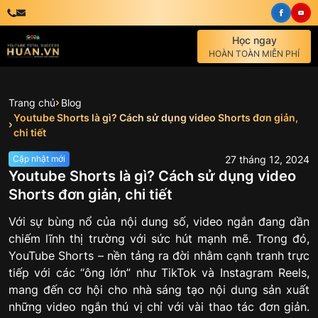
Học ngay
HOÀN TOÀN MIỄN PHÍ
Trang chủ
Blog
Youtube Shorts là gì? Cách sử dụng video Shorts đơn giản,
chi tiết
27
tháng
12
,
2024
Cập nhật mới
Youtube Shorts là gì? Cách sử dụng video
Shorts đơn giản, chi tiết
Với sự bùng nổ của nội dung số, video ngắn đang dần
chiếm lĩnh thị trường với sức hút mạnh mẽ. Trong đó,
YouTube Shorts – nền tảng ra đời nhằm cạnh tranh trực
tiếp với các “ông lớn” như TikTok và Instagram Reels,
mang đến cơ hội cho nhà sáng tạo nội dung sản xuất
những video ngắn thú vị chỉ với vài thao tác đơn giản.