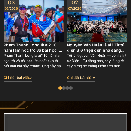
03
02
07
/
2026
07
/
2026
Phạm Thành Long là ai? 10
Nguyễn Văn Huân là ai? Từ tủ
năm làm học trò và bài học lớn
điện 3,6 triệu đến nhà sáng
nhất của tôi
lập GODA 180 người
Phạm Thành Long là ai? 10 năm làm
Tôi là Nguyễn Văn Huân — vốn là kỹ
học trò và bài học lớn nhất của tôi
sư Điện – Tự động hóa, nay là người
Nỗi đau bài này chạm: “Ông này dạy
xây dựng hệ thống kiếm tiền trên
tôi làm online — nhưng chính ông ấy
internet và đào tạo lại con đường đó
học từ ai? Có ai đứng sau bảo chứng,
cho người khác. Tôi là đồng sáng lập
Chi tiết bài viết
Chi tiết bài viết
hay lại một người tự phong ‘chuyên
BMG Group (2018-2023 với gần 100
gia’ rồi bán giấc mơ cho tôi?”
nhân sự), Công ty cổ phần phong
thuỷ Phùng Gia hơn 100 nhân sự và
người sáng lập Công ty Cổ phần
Truyền thông GODA (12/6/2023) —
nơi sau 3 năm đã có 180 nhân sự.