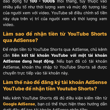
dao động từ
100 - 1000$
mỗi tháng, tùy thuộc vào
nhiều yếu tố như thời lượng xem và mức độ tương tác
của người xem với video. YouTube sẽ điều chỉnh số tiền
này dựa trên vị trí của người xem và thời lượng xem
video.
Làm sao để nhận tiền từ YouTube Shorts
qua AdSense?
Để nhận tiền từ YouTube Shorts qua AdSense, chủ kênh
cần
liên kết tài khoản YouTube với một tài khoản
AdSense đang hoạt động
. Nếu bạn đã có tài khoản
AdSense, khoản thu nhập từ YouTube Shorts sẽ được
chuyển trực tiếp vào tài khoản này.
Làm thế nào để đăng ký tài khoản AdSense
YouTube để nhận tiền Youtube Shorts?
Nếu kênh YouTube Shorts đã đủ điều kiện kiếm tiền từ
Google AdSense
, bạn có thể thực hiện theo hướng dẫn
dưới đây để tạo tài khoản AdSense nhận tiền: