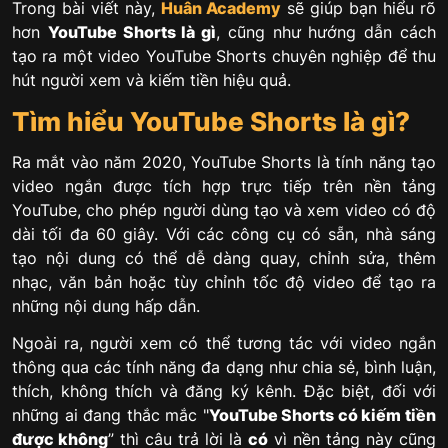
Trong bài viết này,
Huân Academy
sẽ giúp bạn hiểu rõ
hơn
YouTube Shorts là gì
, cũng như hướng dẫn cách
tạo ra một video YouTube Shorts chuyên nghiệp để thu
hút người xem và kiếm tiền hiệu quả.
Tìm hiểu YouTube Shorts là gì?
Ra mắt vào năm 2020, YouTube Shorts là tính năng tạo
video ngắn được tích hợp trực tiếp trên nền tảng
YouTube, cho phép người dùng tạo và xem video có độ
dài tối đa 60 giây. Với các công cụ có sẵn, nhà sáng
tạo nội dung có thể dễ dàng quay, chỉnh sửa, thêm
nhạc, văn bản hoặc tùy chỉnh tốc độ video để tạo ra
những nội dung hấp dẫn.
Ngoài ra, người xem có thể tương tác với video ngắn
thông qua các tính năng đa dạng như chia sẻ, bình luận,
thích, không thích và đăng ký kênh. Đặc biệt, đối với
những ai đang thắc mắc "
YouTube Shorts có kiếm tiền
được không
” thì câu trả lời là
có
vì nền tảng này cũng