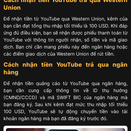
Union
Để nhận tiền từ YouTube qua Western Union, kênh của
bạn cần đạt tổng thu nhập tối thiểu là 100 USD. Khi đáp
ứng đủ điều kiện, bạn sẽ nhận được phiếu thanh toán từ
YouTube với thông tin người nhận, số tiền và mã giao
dịch. Bạn chỉ cần mang phiếu này đến ngân hàng hoặc
các điểm giao dịch của Western Union để rút tiền.
Cách nhận tiền YouTube trả qua ngân
hàng
Để nhận tiền quảng cáo từ YouTube qua ngân hàng,
bạn cần cung cấp thông tin về ID thụ hưởng
(CMND/CCCD) và mã SWIFT BIC của ngân hàng mà
bạn đăng ký. Sau khi kênh đạt mức thu nhập tối thiểu
100 USD, YouTube sẽ tự động chuyển tiền vào tài
khoản ngân hàng mà bạn đã đăng ký trước đó.