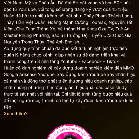
Việt Nam, Mỹ và Châu Âu. Đã đạt 5+ nút vàng và hơn 50+ nút
bạc từ YouTube, với tổng số lượng đăng ký vượt quá 15 triệu.
Huân đã hỗ trợ nhiều kênh nổi bật như: Thầy Phạm Thành Long,
Thầy Trần Việt Quân, Hoàng Mạnh Cường Topmax, Nguyễn Tất
Kiểm, Chú Tùng Trông Xe, hệ thống Nha Khoa Oze TV, Tuệ An,
Master Phùng Phương, Bác Sĩ Trưởng Đội Tuyển U23 Quốc Gia
Nguyễn Trọng Thủy, Thế Anh English....
Áp dụng quy trình chuẩn đã đúc kết từ kinh nghiệm trực tiếp
quản lý hàng chục kênh, giúp nhân sự dễ dàng triển khai và
thành công trên 3 nền tảng Youtube - Facebook - Tiktok
Huân có kinh nghiệm về xây dựng doanh nghiệp kiếm tiền MMO
Google Adsense Youtube, xây dựng kênh Youtube xây nhân hiệu
cá nhân và đồng thời phát triển thương hiệu doanh nghiệp, cập
nhật những phương thức đơn giản, hiệu quả, các case study
thực tế sát nhất với hiện tại. Chi tiết lộ trình từng bước hiệu quả
để một người mới, 1 mình có thể tự xây được kênh Youtube kiếm
tiền
Xem thêm