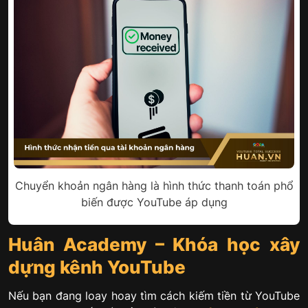
Chuyển khoản ngân hàng là hình thức thanh toán phổ
biến được YouTube áp dụng
Huân Academy – Khóa học xây
dựng kênh YouTube
Nếu bạn đang loay hoay tìm cách kiếm tiền từ YouTube