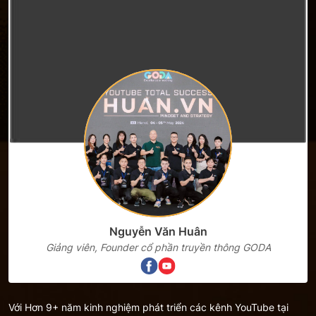
Nguyễn Văn Huân
Giảng viên, Founder cổ phần truyền thông GODA
Với Hơn 9+ năm kinh nghiệm phát triển các kênh YouTube tại