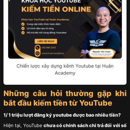
Chiến lược xây dựng kênh Youtube tại Huân
Academy
Những câu hỏi thường gặp khi
bắt đầu kiếm tiền từ YouTube
1/ 1 triệu lượt đăng ký youtube được bao nhiêu tiền?
Hiện tại, YouTube
chưa có chính sách chi trả đối với số