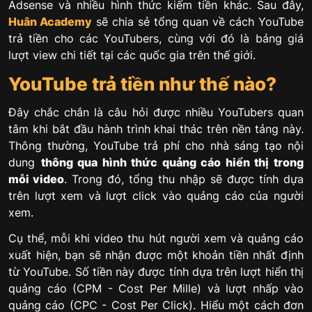
Adsense và nhiều hình thức kiếm tiền khác. Sau đây,
Huân Academy
sẽ chia sẻ tổng quan về cách YouTube
trả tiền cho các YouTubers, cùng với đó là bảng giá
lượt view chi tiết tại các quốc gia trên thế giới.
YouTube trả tiền như thế nào?
Đây chắc chắn là câu hỏi được nhiều YouTubers quan
tâm khi bắt đầu hành trình khai thác trên nền tảng này.
Thông thường, YouTube trả phí cho nhà sáng tạo nội
dung
thông qua hình thức quảng cáo hiển thị trong
mỗi video
. Trong đó, tổng thu nhập sẽ được tính dựa
trên lượt xem và lượt click vào quảng cáo của người
xem.
Cụ thể, mỗi khi video thu hút người xem và quảng cáo
xuất hiện, bạn sẽ nhận được một khoản tiền nhất định
từ YouTube. Số tiền này được tính dựa trên lượt hiển thị
quảng cáo (CPM - Cost Per Mille) và lượt nhấp vào
quảng cáo (CPC - Cost Per Click). Hiểu một cách đơn