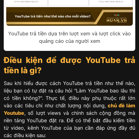
YouTube trả tiền dựa trên lượt xem và lượt click vào
quảng cáo của người xem
Điều kiện để được YouTube trả
tiền là gì?
Sau khi hiểu được cách YouTube trả tiền như thế nào,
liệu bạn có tự đặt ra câu hỏi "Làm YouTube bao lâu thì
có tiền không?". Thực tế, điều này phụ thuộc rất lớn
vào các tiêu chí như chất lượng nội dung,
chủ đề làm
Youtube
, số lượt views và chính sách cộng đồng mà
nền tảng YouTube đặt ra. Để có thể bắt đầu kiếm tiền
từ video, kênh YouTube của bạn cần đáp ứng đầy đủ
các điều kiện sau: