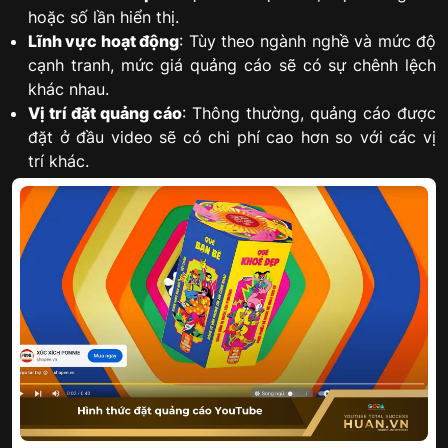
hoặc số lần hiển thị.
Lĩnh vực hoạt động
: Tùy theo ngành nghề và mức độ
cạnh tranh, mức giá quảng cáo sẽ có sự chênh lệch
khác nhau.
Vị trí đặt quảng cáo
: Thông thường, quảng cáo được
đặt ở đầu video sẽ có chi phí cao hơn so với các vị
trí khác.