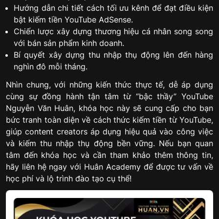
Hướng dẫn chi tiết cách tối ưu kênh để đạt điều kiện
bật kiếm tiền YouTube AdSense.
Chiến lược xây dựng thương hiệu cá nhân song song
với bán sản phẩm kinh doanh.
Bí quyết xây dựng thu nhập thụ động lên đến hàng
nghìn đô mỗi tháng.
Nhìn chung, với những kiến thức thực tế, dễ áp dụng
cùng sự đồng hành tận tâm từ “bậc thầy” YouTube
Nguyễn Văn Huân, khóa học này sẽ cung cấp cho bạn
bức tranh toàn diện về cách thức kiếm tiền từ YouTube,
giúp content creators áp dụng hiệu quả vào công việc
và kiếm thu nhập thụ động bền vững. Nếu bạn quan
tâm đến khóa học và cần tham khảo thêm thông tin,
hãy liên hệ ngay với Huân Academy để được tư vấn về
học phí và lộ trình đào tạo cụ thể!