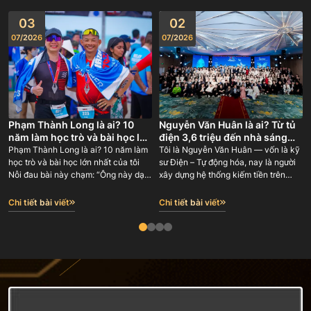
03
02
07
/
2026
07
/
2026
Phạm Thành Long là ai? 10
Nguyễn Văn Huân là ai? Từ tủ
năm làm học trò và bài học lớn
điện 3,6 triệu đến nhà sáng
nhất của tôi
lập GODA 180 người
Phạm Thành Long là ai? 10 năm làm
Tôi là Nguyễn Văn Huân — vốn là kỹ
học trò và bài học lớn nhất của tôi
sư Điện – Tự động hóa, nay là người
Nỗi đau bài này chạm: “Ông này dạy
xây dựng hệ thống kiếm tiền trên
tôi làm online — nhưng chính ông ấy
internet và đào tạo lại con đường đó
học từ ai? Có ai đứng sau bảo chứng,
cho người khác. Tôi là đồng sáng lập
Chi tiết bài viết
Chi tiết bài viết
hay lại một người tự phong ‘chuyên
BMG Group (2018-2023 với gần 100
gia’ rồi bán giấc mơ cho tôi?”
nhân sự), Công ty cổ phần phong
thuỷ Phùng Gia hơn 100 nhân sự và
người sáng lập Công ty Cổ phần
Truyền thông GODA (12/6/2023) —
nơi sau 3 năm đã có 180 nhân sự.