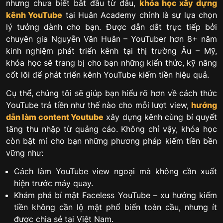
nhưng chưa biết bắt đầu từ đâu,
khóa học xây dựng
kênh YouTube
tại Huân Academy chính là sự lựa chọn
lý tưởng dành cho bạn. Được dẫn dắt trực tiếp bởi
chuyên gia Nguyễn Văn Huân – YouTuber hơn 8+ năm
kinh nghiệm phát triển kênh tại thị trường Âu – Mỹ,
khóa học sẽ trang bị cho bạn những kiến thức, kỹ năng
cốt lõi để phát triển kênh YouTube kiếm tiền hiệu quả.
Cụ thể, chúng tôi sẽ giúp bạn hiểu rõ hơn về cách thức
YouTube trả tiền như thế nào cho mỗi lượt view,
hướng
dẫn làm content Youtube
xây dựng kênh cùng bí quyết
tăng thu nhập từ quảng cáo. Không chỉ vậy, khóa học
còn bật mí cho bạn những phương pháp kiếm tiền bền
vững như:
Cách làm YouTube view ngoại mà không cần xuất
hiện trước máy quay.
Khám phá bí mật Faceless YouTube – xu hướng kiếm
tiền không cần lộ mặt phổ biến toàn cầu, nhưng ít
được chia sẻ tại Việt Nam.