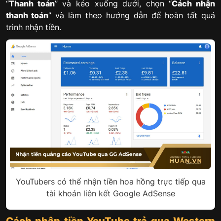
“
Thanh toán
” và kéo xuống dưới, chọn “
Cách nhận
thanh toán
” và làm theo hướng dẫn để hoàn tất quá
trình nhận tiền.
YouTubers có thể nhận tiền hoa hồng trực tiếp qua
tài khoản liên kết Google AdSense
Cách nhận tiền YouTube trả qua Western