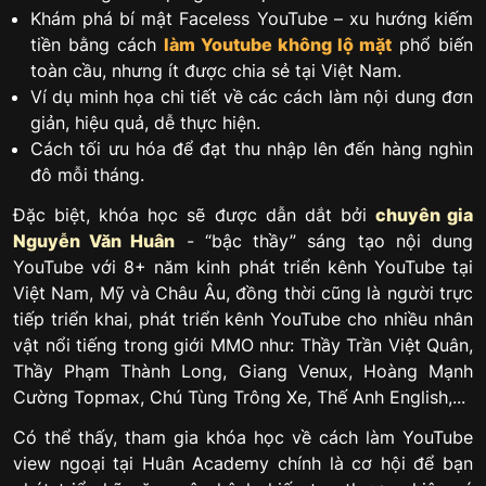
Khám phá bí mật Faceless YouTube – xu hướng kiếm
tiền bằng cách
làm Youtube không lộ mặt
phổ biến
toàn cầu, nhưng ít được chia sẻ tại Việt Nam.
Ví dụ minh họa chi tiết về các cách làm nội dung đơn
giản, hiệu quả, dễ thực hiện.
Cách tối ưu hóa để đạt thu nhập lên đến hàng nghìn
đô mỗi tháng.
Đặc biệt, khóa học sẽ được dẫn dắt bởi
chuyên gia
Nguyễn Văn Huân
- “bậc thầy” sáng tạo nội dung
YouTube với 8+ năm kinh phát triển kênh YouTube tại
Việt Nam, Mỹ và Châu Âu, đồng thời cũng là người trực
tiếp triển khai, phát triển kênh YouTube cho nhiều nhân
vật nổi tiếng trong giới MMO như: Thầy Trần Việt Quân,
Thầy Phạm Thành Long, Giang Venux, Hoàng Mạnh
Cường Topmax, Chú Tùng Trông Xe, Thế Anh English,...
Có thể thấy, tham gia khóa học về cách làm YouTube
view ngoại tại Huân Academy chính là cơ hội để bạn