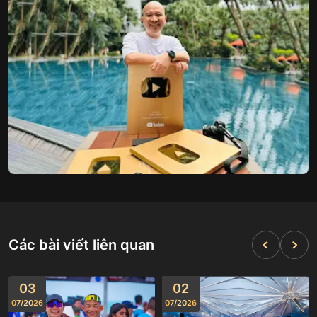
Các bài viết liên quan
03
02
07
/
2026
07
/
2026