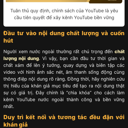
Tuân thủ quy định, chính sách của YouTube là yêu
cầu tiên quyết để xây kênh YouTube bền vững
Đầu tư vào nội dung chất lượng và cuốn
hút
Người xem nước ngoài thường rất chú trọng đến
chất
lượng nội dung
. Vì vậy, bạn cần đầu tư thời gian và
chất xám để lên ý tưởng, quay dựng và biên tập các
video với hình ảnh sắc nét, âm thanh sống động cùng
thông điệp nội dung rõ ràng. Đồng thời, hãy nghiên cứu
thị hiếu của khán giả mục tiêu để tạo ra nội dung thật
sự có giá trị. Đây chính là “chìa khóa” cho cách làm
kênh YouTube nước ngoài thành công và bền vững
nhất.
Duy trì kết nối và tương tác đều đặn với
khán giả