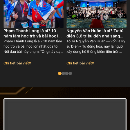
Phạm Thành Long là ai? 10
Nguyễn Văn Huân là ai? Từ tủ
năm làm học trò và bài học lớn
điện 3,6 triệu đến nhà sáng
nhất của tôi
lập GODA 180 người
Phạm Thành Long là ai? 10 năm làm
Tôi là Nguyễn Văn Huân — vốn là kỹ
học trò và bài học lớn nhất của tôi
sư Điện – Tự động hóa, nay là người
Nỗi đau bài này chạm: “Ông này dạy
xây dựng hệ thống kiếm tiền trên
tôi làm online — nhưng chính ông ấy
internet và đào tạo lại con đường đó
học từ ai? Có ai đứng sau bảo chứng,
cho người khác. Tôi là đồng sáng lập
Chi tiết bài viết
Chi tiết bài viết
hay lại một người tự phong ‘chuyên
BMG Group (2018-2023 với gần 100
gia’ rồi bán giấc mơ cho tôi?”
nhân sự), Công ty cổ phần phong
thuỷ Phùng Gia hơn 100 nhân sự và
người sáng lập Công ty Cổ phần
Truyền thông GODA (12/6/2023) —
nơi sau 3 năm đã có 180 nhân sự.