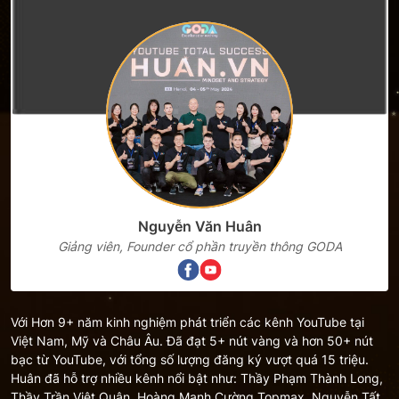
Nguyễn Văn Huân
Giảng viên, Founder cổ phần truyền thông GODA
Với Hơn 9+ năm kinh nghiệm phát triển các kênh YouTube tại
Việt Nam, Mỹ và Châu Âu. Đã đạt 5+ nút vàng và hơn 50+ nút
bạc từ YouTube, với tổng số lượng đăng ký vượt quá 15 triệu.
Huân đã hỗ trợ nhiều kênh nổi bật như: Thầy Phạm Thành Long,
Thầy Trần Việt Quân, Hoàng Mạnh Cường Topmax, Nguyễn Tất