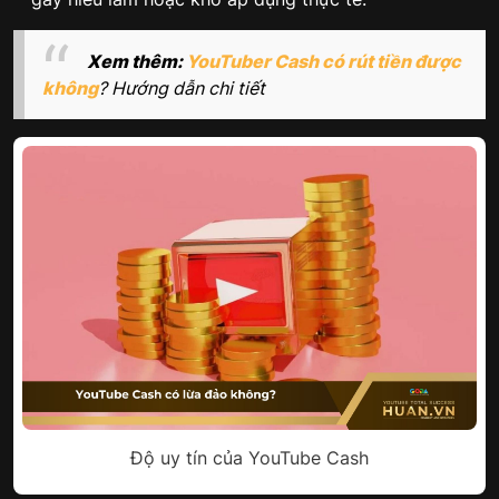
Xem thêm:
YouTuber Cash có rút tiền được
không
? Hướng dẫn chi tiết
Độ uy tín của YouTube Cash