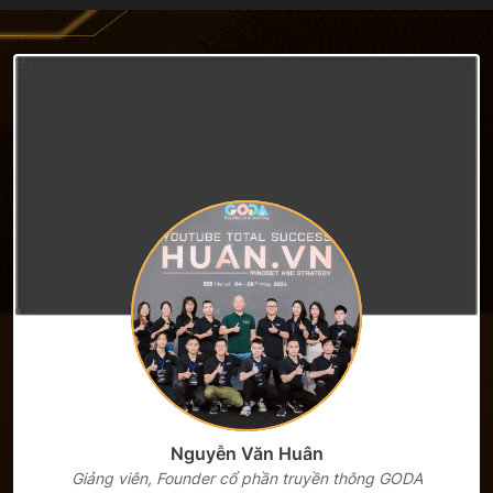
Truyền thông GODA (12/6/2023) —
nơi sau 3 năm đã có 180 nhân sự.
Nguyễn Văn Huân
Giảng viên, Founder cổ phần truyền thông GODA