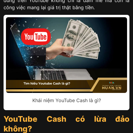
dung trên YouTube không chỉ là đam mê mà còn là
công việc mang lại giá trị thật bằng tiền.
Khái niệm YouTube Cash là gì?
YouTube Cash có lừa đảo
không?