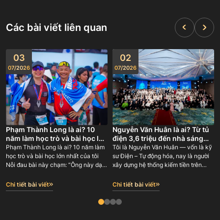
Các bài viết liên quan
03
02
07
/
2026
07
/
2026
Phạm Thành Long là ai? 10
Nguyễn Văn Huân là ai? Từ tủ
năm làm học trò và bài học lớn
điện 3,6 triệu đến nhà sáng
nhất của tôi
lập GODA 180 người
Phạm Thành Long là ai? 10 năm làm
Tôi là Nguyễn Văn Huân — vốn là kỹ
học trò và bài học lớn nhất của tôi
sư Điện – Tự động hóa, nay là người
Nỗi đau bài này chạm: “Ông này dạy
xây dựng hệ thống kiếm tiền trên
tôi làm online — nhưng chính ông ấy
internet và đào tạo lại con đường đó
học từ ai? Có ai đứng sau bảo chứng,
cho người khác. Tôi là đồng sáng lập
Chi tiết bài viết
Chi tiết bài viết
hay lại một người tự phong ‘chuyên
BMG Group (2018-2023 với gần 100
gia’ rồi bán giấc mơ cho tôi?”
nhân sự), Công ty cổ phần phong
thuỷ Phùng Gia hơn 100 nhân sự và
người sáng lập Công ty Cổ phần