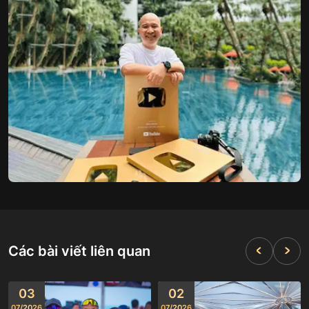
Các bài viết liên quan
03
02
07
/
2026
07
/
2026