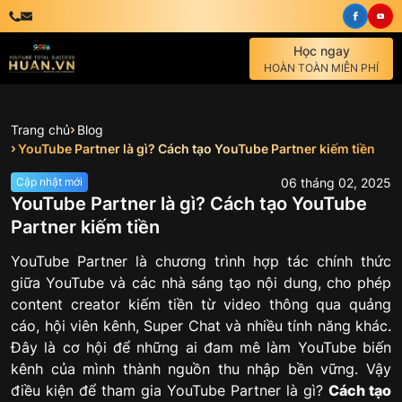
Học ngay
HOÀN TOÀN MIỄN PHÍ
Trang chủ
Blog
YouTube Partner là gì​? Cách tạo YouTube Partner kiếm tiền
06
tháng
02
,
2025
Cập nhật mới
YouTube Partner là gì​? Cách tạo YouTube
Partner kiếm tiền
YouTube Partner là chương trình hợp tác chính thức
giữa YouTube và các nhà sáng tạo nội dung, cho phép
content creator kiếm tiền từ video thông qua quảng
cáo, hội viên kênh, Super Chat và nhiều tính năng khác.
Đây là cơ hội để những ai đam mê làm YouTube biến
kênh của mình thành nguồn thu nhập bền vững. Vậy
điều kiện để tham gia YouTube Partner là gì?
Cách tạo