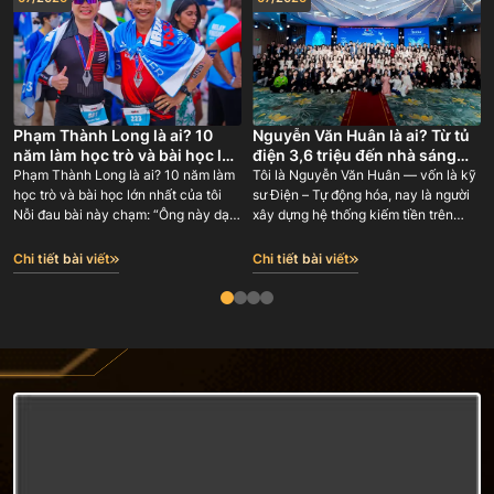
Phạm Thành Long là ai? 10
Nguyễn Văn Huân là ai? Từ tủ
năm làm học trò và bài học lớn
điện 3,6 triệu đến nhà sáng
nhất của tôi
lập GODA 180 người
Phạm Thành Long là ai? 10 năm làm
Tôi là Nguyễn Văn Huân — vốn là kỹ
học trò và bài học lớn nhất của tôi
sư Điện – Tự động hóa, nay là người
Nỗi đau bài này chạm: “Ông này dạy
xây dựng hệ thống kiếm tiền trên
tôi làm online — nhưng chính ông ấy
internet và đào tạo lại con đường đó
học từ ai? Có ai đứng sau bảo chứng,
cho người khác. Tôi là đồng sáng lập
Chi tiết bài viết
Chi tiết bài viết
hay lại một người tự phong ‘chuyên
BMG Group (2018-2023 với gần 100
gia’ rồi bán giấc mơ cho tôi?”
nhân sự), Công ty cổ phần phong
thuỷ Phùng Gia hơn 100 nhân sự và
người sáng lập Công ty Cổ phần
Truyền thông GODA (12/6/2023) —
nơi sau 3 năm đã có 180 nhân sự.