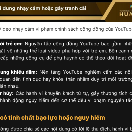
Video nhạy cảm vi phạm chính sách cộng đồng của YouTub
ới trẻ em:
Nguyên tắc cộng đồng YouTube bao gồm nhữ
ặt về những thể loại video phù hợp với trẻ em. Bên cạnh 
cấp những công cụ để phụ huynh có thể theo dõi hoạt đ
dung khiêu dâm:
Nền tảng YouTube nghiêm cấm các nội
 quan đến tình dục hay khỏa thân nhằm duy trì môi trườn
lẫn nhau.
ự hủy:
Các hành vi khuyến khích tử tự, gây thương tích 
 hành động nguy hiểm đến cơ thể đều vi phạm nguyên tắ
có tính chất bạo lực hoặc nguy hiểm
ông được chia sẻ các nội dung có lời lẽ thù địch, hành vi 