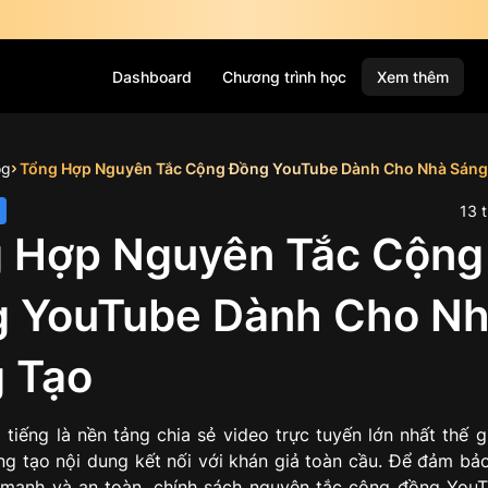
Dashboard
Chương trình học
Xem thêm
og
Tổng Hợp Nguyên Tắc Cộng Đồng YouTube Dành Cho Nhà Sáng 
13
t
g Hợp Nguyên Tắc Cộng
 YouTube Dành Cho Nh
 Tạo
tiếng là nền tảng chia sẻ video trực tuyến lớn nhất thế g
áng tạo nội dung kết nối với khán giả toàn cầu. Để đảm bả
nh mạnh và an toàn, chính sách nguyên tắc cộng đồng YouT