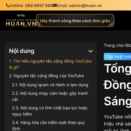
Hotline:
088 9697 888
Email:
admin@huan.vn
Hãy thành công theo cách đơn giản
Trang chủ
Bl
Nội dung
Cập nhật mới
1
.
Tìm hiểu nguyên tắc cộng đồng YouTube
Tổn
là gì?
2
.
Nguyên tắc cộng đồng của YouTube
Đồng
2.1
.
Nội dung spam và hành vi lạm dụng
2.2
.
Nội dung nhạy cảm hoặc gây tranh
Sáng
cãi
2.3
.
Nội dung có tính chất bạo lực hoặc
nguy hiểm
YouTube nổi 
2.4
.
Hàng hóa cần kiểm soát theo quy
triệu nhà s
định
giải trí là