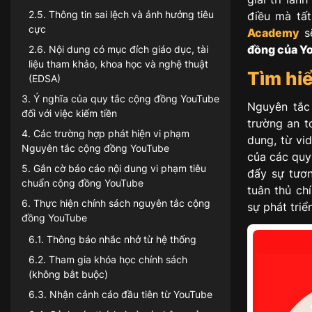
2.5
.
Thông tin sai lệch và ảnh hưởng tiêu
điều mà tất
cực
Academy
sẽ
đồng của Y
2.6
.
Nội dung có mục đích giáo dục, tài
liệu tham khảo, khoa học và nghệ thuật
Tìm hi
(EDSA)
3
.
Ý nghĩa của quy tắc cộng đồng YouTube
Nguyên tắc
đối với việc kiếm tiền
trường an t
4
.
Các trường hợp phát hiện vi phạm
dung, từ vid
Nguyên tắc cộng đồng YouTube
của các quy
5
.
Gắn cờ báo cáo nội dung vi phạm tiêu
đẩy sự tươn
chuẩn cộng đồng YouTube
tuân thủ ch
6
.
Thực hiện chính sách nguyên tắc cộng
sự phát tri
đồng YouTube
6.1
.
Thông báo nhắc nhở từ hệ thống
6.2
.
Tham gia khóa học chính sách
(không bắt buộc)
6.3
.
Nhận cảnh cáo đầu tiên từ YouTube