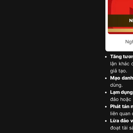
Ngh
Tăng tươn
lận khác 
giả tạo.
Mạo danh
dùng.
Lạm dụng 
đảo hoặc 
Phát tán 
liên quan
Lừa đảo v
đoạt tài s