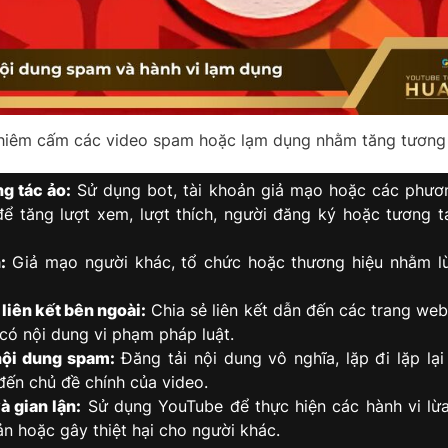
iêm cấm các video spam hoặc lạm dụng nhằm tăng tương
g tác ảo:
Sử dụng bot, tài khoản giả mạo hoặc các phươ
để tăng lượt xem, lượt thích, người đăng ký hoặc tương 
:
Giả mạo người khác, tổ chức hoặc thương hiệu nhằm lừ
liên kết bên ngoài:
Chia sẻ liên kết dẫn đến các trang web
có nội dung vi phạm pháp luật.
nội dung spam:
Đăng tải nội dung vô nghĩa, lặp đi lặp lạ
 đến chủ đề chính của video.
à gian lận:
Sử dụng YouTube để thực hiện các hành vi lừ
ản hoặc gây thiệt hại cho người khác.