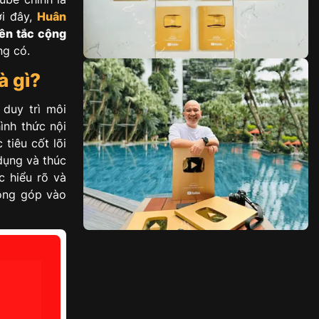
ới đây,
Huân
ên tắc cộng
ng có.
à gì?
duy trì môi
ình thức nội
 tiêu cốt lõi
dụng và thúc
c hiểu rõ và
đóng góp vào