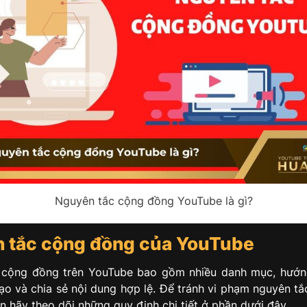
Nguyên tắc cộng đồng YouTube là gì?
 tắc cộng đồng của YouTube
 cộng đồng trên YouTube bao gồm nhiều danh mục, hướn
ạo và chia sẻ nội dung hợp lệ. Để tránh vi phạm nguyên t
n hãy theo dõi những quy định chi tiết ở phần dưới đây.