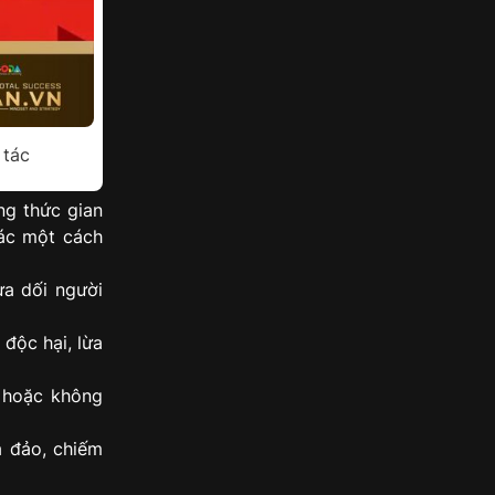
 tác
ng thức gian
tác một cách
a dối người
 độc hại, lừa
i hoặc không
a đảo, chiếm