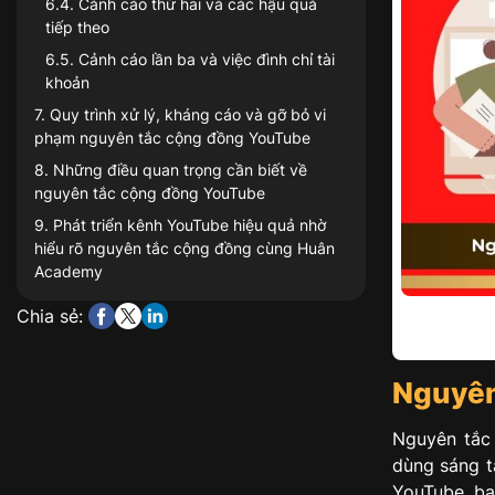
6.4
.
Cảnh cáo thứ hai và các hậu quả
tiếp theo
6.5
.
Cảnh cáo lần ba và việc đình chỉ tài
khoản
7
.
Quy trình xử lý, kháng cáo và gỡ bỏ vi
phạm nguyên tắc cộng đồng YouTube
8
.
Những điều quan trọng cần biết về
nguyên tắc cộng đồng YouTube
9
.
Phát triển kênh YouTube hiệu quả nhờ
hiểu rõ nguyên tắc cộng đồng cùng Huân
Academy
Chia sẻ:
Nguyên
Nguyên tắc
dùng sáng t
YouTube, bạ