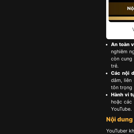
An toàn v
nghiêm ng
còn cung 
trẻ.
Các nội 
dâm, liên
tôn trọng 
Hành vi t
hoặc các
YouTube.
Nội dung 
YouTuber kh