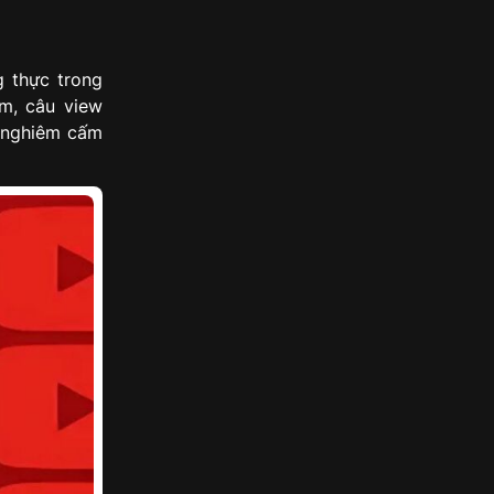
g thực trong
ầm, câu view
ị nghiêm cấm