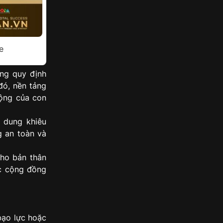
e
ng quy định
đó, nền tảng
ộng của con
 dung khiêu
g an toàn và
cho bản thân
c cộng đồng
bạo lực hoặc