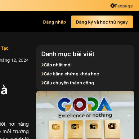
Fanpage
Đăng nhập
Đăng ký và học thử ngay
Tạo
Danh mục bài viết
háng
12
,
2024
Cập nhật mới
Các bằng chứng khóa học
Câu chuyện thành công
à
iới, nơi hàng
o môi trường
ube chính là