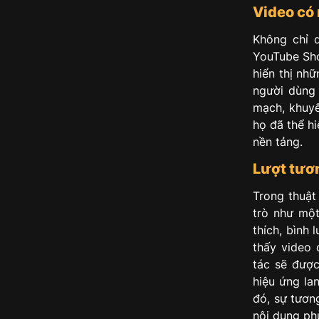
Video có 
Không chỉ d
YouTube Shor
hiển thị nh
người dùng 
mạch, khuyế
họ đã thể h
nền tảng.
Lượt tươ
Trong thuật
trò như một
thích, bình 
thấy video 
tác sẽ được
hiệu ứng la
đó, sự tương
nội dung ph