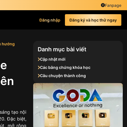
Fanpage
Đăng nhập
Đăng ký và học thử ngay
xu hướng
Danh mục bài viết
Cập nhật mới
be
Các bằng chứng khóa học
Câu chuyện thành công
lên
sáng tạo nội
0. Đặc biệt,
hút, mở rộng