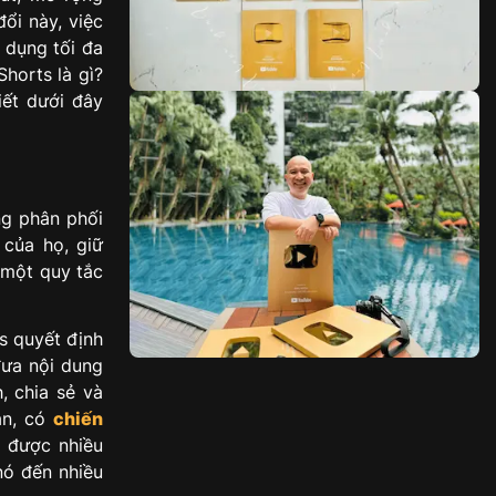
ổi này, việc
 dụng tối đa
horts là gì?
iết dưới đây
ng phân phối
 của họ, giữ
 một quy tắc
s quyết định
 đưa nội dung
, chia sẻ và
ản, có
chiến
t được nhiều
nó đến nhiều