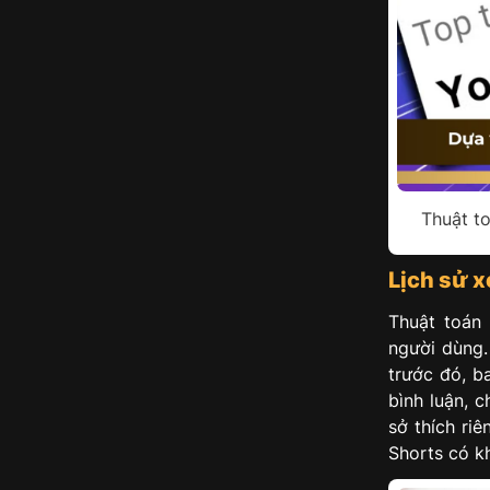
Thuật to
Lịch sử 
Thuật toán
người dùng.
trước đó, b
bình luận, 
sở thích ri
Shorts có k