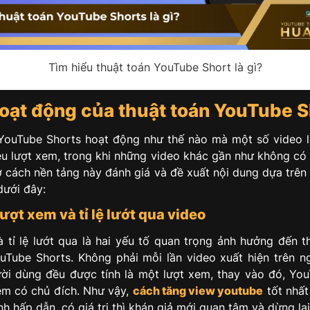
Tìm hiểu thuật toán YouTube Short là gì?
oạt động của thuật toán YouTube S
YouTube Shorts hoạt động như thế nào mà một số video l
iệu lượt xem, trong khi những video khác gần như không có
ở cách nền tảng này đánh giá và đề xuất nội dung dựa trên
dưới đây:
ượt xem và tỉ lệ lướt qua video
 tỉ lệ lướt qua là hai yếu tố quan trọng ảnh hưởng đến t
uTube Shorts. Không phải mỗi lần video xuất hiện trên 
ười dùng đều được tính là một lượt xem, thay vào đó, You
em có chủ đích. Như vậy,
cách tăng view youtube
tốt nhất
h hấp dẫn, có giá trị thì khán giả mới quan tâm và dừng lạ