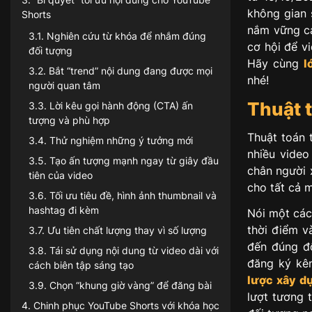
không gian 
Shorts
nắm vững 
3.1
.
Nghiên cứu từ khóa để nhắm đúng
cơ hội để v
đối tượng
Hãy cùng
l
3.2
.
Bắt “trend” nội dung đang được mọi
nhé!
người quan tâm
Thuật 
3.3
.
Lời kêu gọi hành động (CTA) ấn
tượng và phù hợp
Thuật toán 
3.4
.
Thử nghiệm những ý tưởng mới
nhiều video
3.5
.
Tạo ấn tượng mạnh ngay từ giây đầu
chân người 
tiên của video
cho tất cả 
3.6
.
Tối ưu tiêu đề, hình ảnh thumbnail và
hashtag đi kèm
Nói một các
thời điểm và
3.7
.
Ưu tiên chất lượng thay vì số lượng
đến đúng đố
3.8
.
Tái sử dụng nội dung từ video dài với
đăng ký kê
cách biên tập sáng tạo
lược xây d
3.9
.
Chọn “khung giờ vàng” để đăng bài
lượt tương 
4
.
Chinh phục YouTube Shorts với khóa học