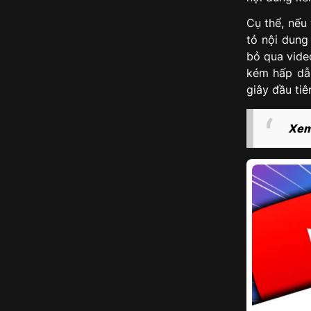
Cụ thể, nếu
tỏ nội dung
bỏ qua vide
kém hấp dẫn
giây đầu tiê
Xem