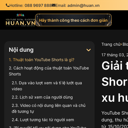
Hotline:
088 9697 888
Email:
admin@huan.vn
Hãy thành công theo cách đơn giản
Trang chủ
Bl
Nội dung
17
tháng
03
,
1
.
Thuật toán YouTube Shorts là gì?
Giải
2
.
Cách hoạt động của thuật toán YouTube
Shorts
Shor
2.1
.
Dựa vào lượt xem và tỉ lệ lướt qua
video
xu h
2.2
.
Lịch sử xem của người dùng
2.3
.
Video có nội dung liên quan và chủ
đề tương tự
YouTube Sho
dung, thu h
2.4
.
Lượt tương tác từ người xem
từ 15/10/20
3
.
“Bí quyết” tối ưu nội dung cho YouTube