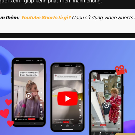
gười xem , giúp kênh phát triển nhanh chóng.
m thêm:
Youtube Shorts là gì?
Cách sử dụng video Shorts 