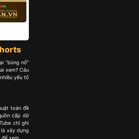
horts
ại “bùng nổ”
 ai xem? Câu
 nhiều yếu tố
huật toán đề
nguồn cấp dữ
Tube chỉ ghi
 là xây dựng
i để xem.