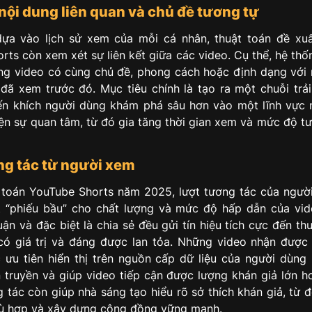
nội dung liên quan và chủ đề tương tự
ựa vào lịch sử xem của mỗi cá nhân, thuật toán đề xu
ts còn xem xét sự liên kết giữa các video. Cụ thể, hệ thố
ững video có cùng chủ đề, phong cách hoặc định dạng với
đã xem trước đó. Mục tiêu chính là tạo ra một chuỗi trải
n khích người dùng khám phá sâu hơn vào một lĩnh vực
iện sự quan tâm, từ đó gia tăng thời gian xem và mức độ tư
ng tác từ người xem
 toán YouTube Shorts năm 2025, lượt tương tác của ngườ
 “phiếu bầu” cho chất lượng và mức độ hấp dẫn của vid
luận và đặc biệt là chia sẻ đều gửi tín hiệu tích cực đến th
có giá trị và đáng được lan tỏa. Những video nhận được
 ưu tiên hiển thị trên nguồn cấp dữ liệu của người dùng 
n truyền và giúp video tiếp cận được lượng khán giả lớn h
 tác còn giúp nhà sáng tạo hiểu rõ sở thích khán giả, từ 
ù hợp và xây dựng cộng đồng vững mạnh.