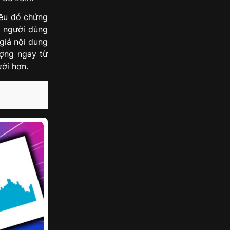
iều đó chứng
n người dùng
giá nội dung
ượng ngay từ
ười hơn.