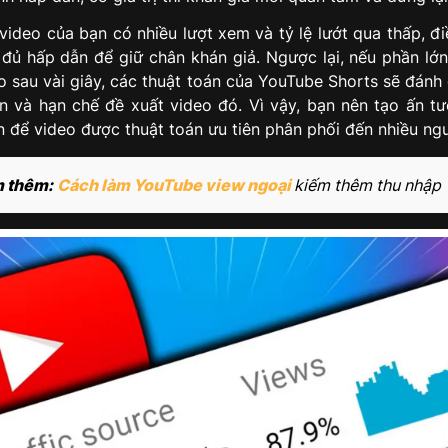
 video của bạn có nhiều lượt xem và tỷ lệ lướt qua thấp, đ
 đủ hấp dẫn để giữ chân khán giả. Ngược lại, nếu phần lớ
o sau vài giây, các thuật toán của YouTube Shorts sẽ đánh 
 và hạn chế đề xuất video đó. Vì vậy, bạn nên tạo ấn t
n để video được thuật toán ưu tiên phân phối đến nhiều ng
 thêm:
Cách làm YouTube view ngoại
kiếm thêm thu nhập