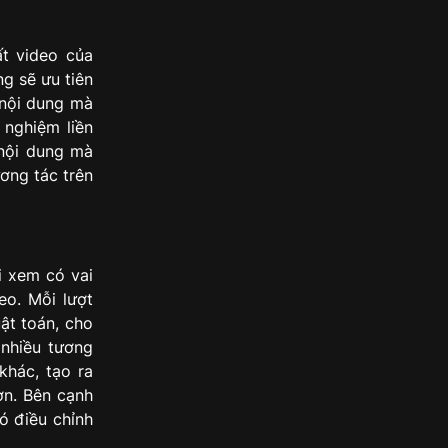
ất video của
ng sẽ ưu tiên
 nội dung mà
 nghiệm liền
 nội dung mà
ơng tác trên
i xem có vai
eo. Mỗi lượt
uật toán, cho
 nhiều tương
khác, tạo ra
ơn. Bên cạnh
đó điều chỉnh