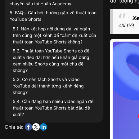
đối tượng n
chuyên sâu tại Huân Academy
5
.
FAQs: Câu hỏi thường gặp về thuật toán
Xe
YouTube Shorts
chi tiết
5.1
.
Nên kết hợp nội dung dài và ngắn
trên cùng một kênh để “cắn” đề xuất của
thuật toán YouTube Shorts không?
5.2
.
Thuật toán YouTube Shorts có đề
xuất video dài hơn nếu khán giả đang
xem nhiều Shorts cùng một chủ đề
không?
5.3
.
Có nên tách Shorts và video
YouTube dài thành từng kênh riêng
không?
5.4
.
Cần đăng bao nhiêu video ngắn để
thuật toán YouTube Shorts bắt đầu đề
xuất?
Chia sẻ: