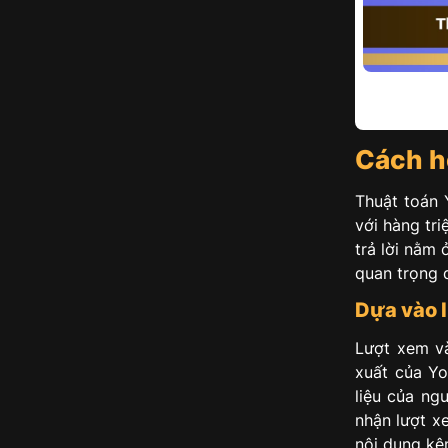
Cách h
Thuật toán 
với hàng tr
trả lời nằm 
quan trọng 
Dựa vào l
Lượt xem và
xuất của Yo
liệu của ng
nhận lượt x
nội dung kên