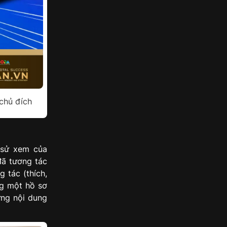
 chủ đích
 sử xem của
đã tương tác
 tác (thích,
ng một hồ sơ
ững nội dung