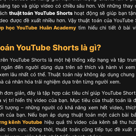
sáng tạo và giúp video có chiều sâu hơn. Với những thay đ
cách
thuật toán YouTube Shorts
hoạt động sẽ giúp bạn tận
ideo được đề xuất nhiều hơn. Vậy thuật toán của YouTube S
ớp học YouTube
Huân Academy
tìm hiểu chi tiết ở bài v
toán YouTube Shorts là gì?
trên YouTube Shorts là một hệ thống xếp hạng và tập tru
 ngắn đến người dùng dựa trên sở thích và hành vi xem
xem lâu nhất có thể. Thuật toán này không áp dụng chung
mà cá nhân hóa trải nghiệm dựa trên từng người xem.
h đơn giản, đây là tập hợp các tiêu chí giúp YouTube Short
 vị trí hiển thị video của bạn. Mục tiêu của thuật toán là
i tượng – những người có khả năng xem hết video, thích
nh của bạn. Nếu bạn áp dụng thuật toán một cách bài b
ựng kênh Youtube
hiệu quả thì video của kênh sẽ thu hú
tác tích cực. Đồng thời, thuật toán cũng tiếp tục đề xuất 