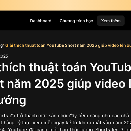
Dashboard
Chương trình học
Xem thêm
og
Giải thích thuật toán YouTube Short năm 2025 giúp video lên 
2025
 thích thuật toán YouTu
t năm 2025 giúp video 
ướng
rts đã trở thành một sân chơi đầy tiềm năng cho các nhà 
út hàng tỷ lượt xem mỗi ngày kể từ khi ra mắt vào năm 202
24, YouTube đã nâng giới hạn thời lượng Shorts lên 3 p