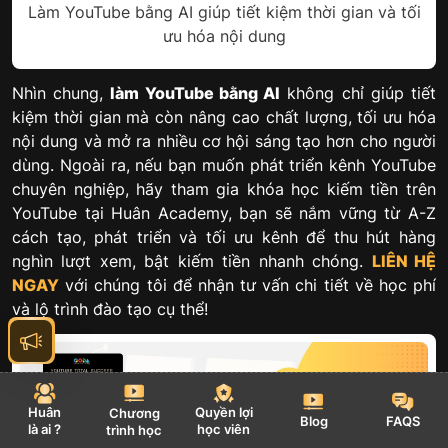
Làm YouTube bằng AI giúp tiết kiệm thời gian và tối
ưu hóa nội dung
Nhìn chung,
làm YouTube bằng AI
không chỉ giúp tiết
kiệm thời gian mà còn nâng cao chất lượng, tối ưu hóa
nội dung và mở ra nhiều cơ hội sáng tạo hơn cho người
dùng. Ngoài ra, nếu bạn muốn phát triển kênh YouTube
chuyên nghiệp, hãy tham gia khóa học kiếm tiền trên
YouTube tại Huân Academy, bạn sẽ nắm vững từ A-Z
cách tạo, phát triển và tối ưu kênh để thu hút hàng
nghìn lượt xem, bật kiếm tiền nhanh chóng.
LIÊN HỆ
NGAY
với chúng tôi để nhận tư vấn chi tiết về học phí
và lộ trình đào tạo cụ thể!
Huân
Quyền lợi
Chương
Blog
FAQS
là ai ?
học viên
trình học