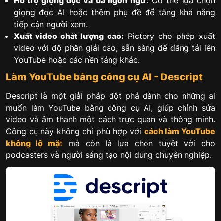
Hỗ trợ giọng đọc và đa ngôn ngữ:
Có thể lựa chọn
giọng đọc AI hoặc thêm phụ đề để tăng khả năng
tiếp cận người xem.
Xuất video chất lượng cao:
Pictory cho phép xuất
video với độ phân giải cao, sẵn sàng để đăng tải lên
YouTube hoặc các nền tảng khác.
Làm YouTube bằng công cụ AI - Descript
Descript là một giải pháp đột phá dành cho những ai
muốn làm YouTube bằng công cụ AI, giúp chỉnh sửa
video và âm thanh một cách trực quan và thông minh.
Công cụ này không chỉ phù hợp với
cách làm YouTube
không lộ mặ
t
mà còn là lựa chọn tuyệt vời cho
podcasters và người sáng tạo nội dung chuyên nghiệp.