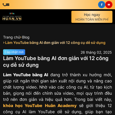
Học ngay
HOÀN TOÀN MIỄN PHÍ
Trang chủ
Blog
Làm YouTube bằng AI đơn giản với 12 công cụ dễ sử dụng
26
tháng
02
,
2025
Cập nhật mới
Làm YouTube bằng AI đơn giản với 12 công
cụ dễ sử dụng
Làm YouTube bằng AI
đang trở thành xu hướng mới,
giúp rút ngắn thời gian sản xuất nội dung và nâng cao
chất lượng video. Nhờ vào các công cụ AI, từ tạo kịch
bản, giọng nói đến chỉnh sửa video, mọi quy trình đều
trở nên đơn giản và hiệu quả hơn. Trong bài viết này,
khóa học YouTube
Huân Academy
sẽ giới thiệu 12
công cụ AI làm YouTube dễ sử dụng, giúp bạn tạo