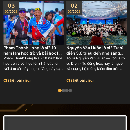
03
02
07
/
2026
07
/
2026
Phạm Thành Long là ai? 10
Nguyễn Văn Huân là ai? Từ tủ
năm làm học trò và bài học lớn
điện 3,6 triệu đến nhà sáng
nhất của tôi
lập GODA 180 người
Phạm Thành Long là ai? 10 năm làm
Tôi là Nguyễn Văn Huân — vốn là kỹ
học trò và bài học lớn nhất của tôi
sư Điện – Tự động hóa, nay là người
Nỗi đau bài này chạm: “Ông này dạy
xây dựng hệ thống kiếm tiền trên
tôi làm online — nhưng chính ông ấy
internet và đào tạo lại con đường đó
học từ ai? Có ai đứng sau bảo chứng,
cho người khác. Tôi là đồng sáng lập
Chi tiết bài viết
Chi tiết bài viết
hay lại một người tự phong ‘chuyên
BMG Group (2018-2023 với gần 100
gia’ rồi bán giấc mơ cho tôi?”
nhân sự), Công ty cổ phần phong
thuỷ Phùng Gia hơn 100 nhân sự và
người sáng lập Công ty Cổ phần
Truyền thông GODA (12/6/2023) —
nơi sau 3 năm đã có 180 nhân sự.