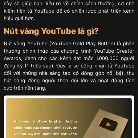
này sẽ giúp bạn hiểu rõ về chính sách thưởng, cơ chế
kiếm tiền từ YouTube để có chiến lược phát triển kênh
hiệu quả hơn.
Nút vàng YouTube là gì?
Nút vàng YouTube (YouTube Gold Play Button) là phần
thưởng chính thức của chương trình YouTube Creator
Awards, dành cho các kênh đạt mốc 1.000.000 người
đăng ký (1 triệu sub). Đây là sự công nhận từ YouTube
đối với những nhà sáng tạo có đóng góp nổi bật, thu
hút cộng đồng người theo dõi lớn và hoạt động tích
cực trên nền tảng.