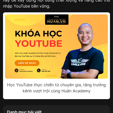
nhập YouTube bền vững.
Học YouTube thực chiến từ chuyên gia, tăng trưởng
kênh vượt trội cùng Huân Academy
Danh mục bài viết