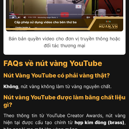
Bán bản quyền video cho đơn vị truyền thông hoặc
đối tác thương mại
FAQs về nút vàng YouTube
Nút Vàng YouTube có phải vàng thật?
Không
, nút vàng không làm từ vàng nguyên chất.
Nút vàng YouTube được làm bằng chất liệu
gì?
Theo thông tin từ YouTube Creator Awards, nút vàng
hiện tại được cấu tạo chính từ
hợp kim đồng (brass)
,