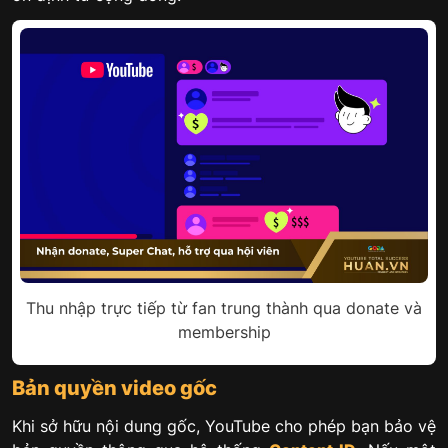
Thu nhập trực tiếp từ fan trung thành qua donate và
membership
Bản quyền video gốc
Khi sở hữu nội dung gốc, YouTube cho phép bạn bảo vệ