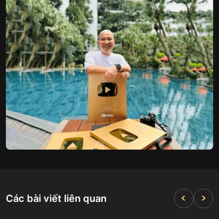
Các bài viết liên quan