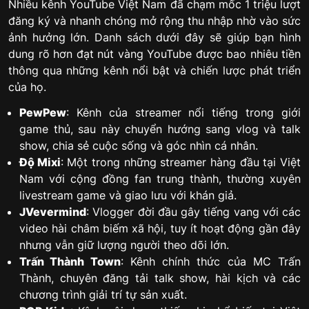
Nhiều kênh YouTube Việt Nam đã chạm mốc 1 triệu lượt
đăng ký và nhanh chóng mở rộng thu nhập nhờ vào sức
ảnh hưởng lớn. Danh sách dưới đây sẽ giúp bạn hình
dung rõ hơn đạt nút vàng YouTube được bao nhiêu tiền
thông qua những kênh nổi bật và chiến lược phát triển
của họ.
PewPew
: Kênh của streamer nổi tiếng trong giới
game thủ, sau này chuyển hướng sang vlog và talk
show, chia sẻ cuộc sống và góc nhìn cá nhân.
Độ Mixi
: Một trong những streamer hàng đầu tại Việt
Nam với cộng đồng fan trung thành, thường xuyên
livestream game và giao lưu với khán giả.
JVevermind
: Vlogger đời đầu gây tiếng vang với các
video hài châm biếm xã hội, tuy ít hoạt động gần đây
nhưng vẫn giữ lượng người theo dõi lớn.
Trấn Thành Town
: Kênh chính thức của MC Trấn
Thành, chuyên đăng tải talk show, hài kịch và các
chương trình giải trí tự sản xuất.