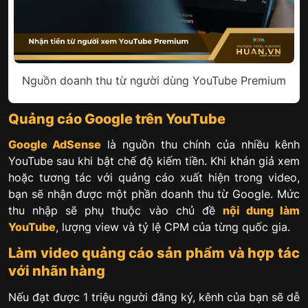
Nguồn doanh thu từ người dùng YouTube Premium
Quảng cáo Google trên YouTube
Google AdSense
là nguồn thu chính của nhiều kênh
YouTube sau khi bật chế độ kiếm tiền. Khi khán giả xem
hoặc tương tác với quảng cáo xuất hiện trong video,
bạn sẽ nhận được một phần doanh thu từ Google. Mức
thu nhập sẽ phụ thuộc vào chủ đề
nội dung làm
YouTube
, lượng view và tỷ lệ CPM của từng quốc gia.
Làm video quảng cáo sản phẩm và hợp tác
với nhãn hàng
Nếu đạt được 1 triệu người đăng ký, kênh của bạn sẽ dễ