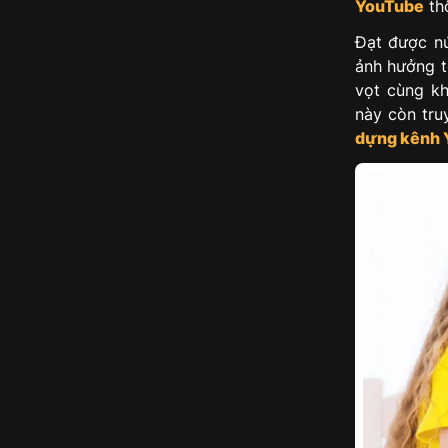
YouTube
th
Đạt được nú
ảnh hưởng t
vọt cùng kh
này còn tru
dựng kênh 