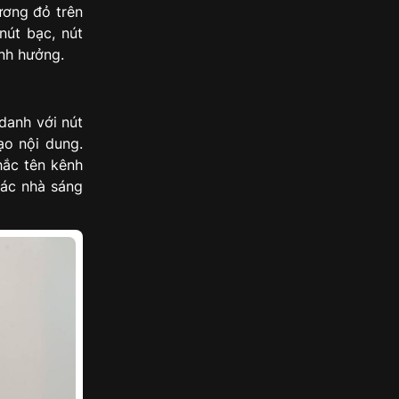
ương đỏ trên
nút bạc, nút
ảnh hưởng.
danh với nút
ạo nội dung.
hắc tên kênh
các nhà sáng