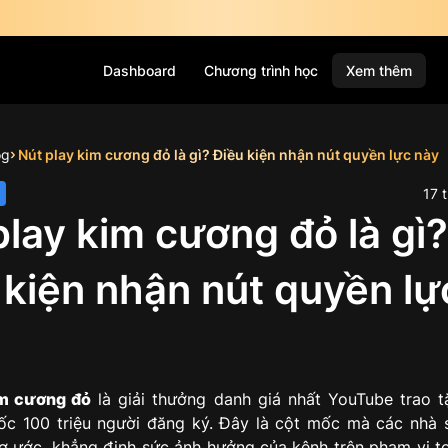
Dashboard
Chương trình học
Xem thêm
og
Nút play kim cương đỏ là gì? Điều kiện nhận nút quyền lực này
17
t
play kim cương đỏ là gì?
 kiện nhận nút quyền lự
im cương đỏ
là giải thưởng danh giá nhất YouTube trao 
c 100 triệu người đăng ký. Đây là cột mốc mà các nhà 
 ước, khẳng định sức ảnh hưởng của kênh trên phạm vị t