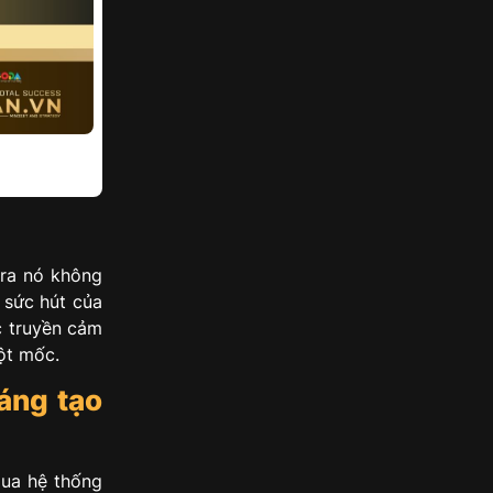
 ra nó không
 sức hút của
c truyền cảm
cột mốc.
áng tạo
qua hệ thống