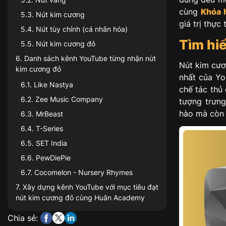
cùng
Khóa 
5.3
.
Nút kim cương
giá trị thực
5.4
.
Nút tùy chỉnh (cá nhân hóa)
Tìm hi
5.5
.
Nút kim cương đỏ
6
.
Danh sách kênh YouTube từng nhận nút
Nút kim cươ
kim cương đỏ
nhất của Yo
6.1
.
Like Nastya
chế tác thủ 
6.2
.
Zee Music Company
tượng trưng
hào mà còn 
6.3
.
MrBeast
6.4
.
T-Series
6.5
.
SET India
6.6
.
PewDiePie
6.7
.
Cocomelon - Nursery Rhymes
7
.
Xây dựng kênh YouTube với mục tiêu đạt
nút kim cương đỏ cùng Huân Academy
Chia sẻ: