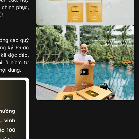
 chinh phục,
é!
ưởng cao quý
ăng ký. Được
t kế độc đáo,
ỉ là niềm tự
nội dung.