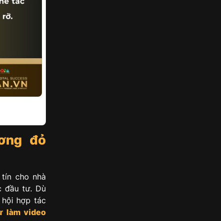
ương đỏ
tín cho nhà
c đầu tư. Dù
 hội hợp tác
ừ làm video