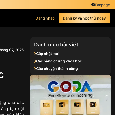
Fanpage
Đăng nhập
Đăng ký và học thử ngay
Danh mục bài viết
háng
07
,
2025
Cập nhật mới
Các bằng chứng khóa học
Câu chuyện thành công
c
tặng cho các
sáng tạo nội
oàn cầu. Hãy