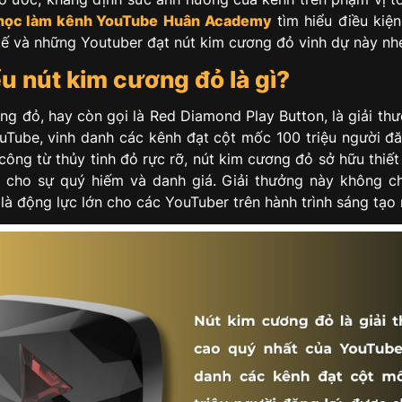
học làm kênh YouTube
Huân Academy
tìm hiểu điều kiện
 tế và những Youtuber đạt nút kim cương đỏ vinh dự này nh
ểu nút kim cương đỏ là gì?
ng đỏ, hay còn gọi là Red Diamond Play Button, là giải th
uTube, vinh danh các kênh đạt cột mốc 100 triệu người đ
công từ thủy tinh đỏ rực rỡ, nút kim cương đỏ sở hữu thiế
 cho sự quý hiếm và danh giá. Giải thưởng này không ch
là động lực lớn cho các YouTuber trên hành trình sáng tạo 