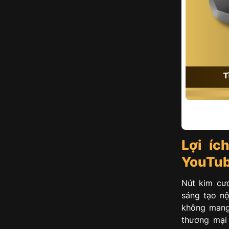
Lợi i
YouTu
Nút kim cư
sáng tạo nộ
không mang 
thương mại 