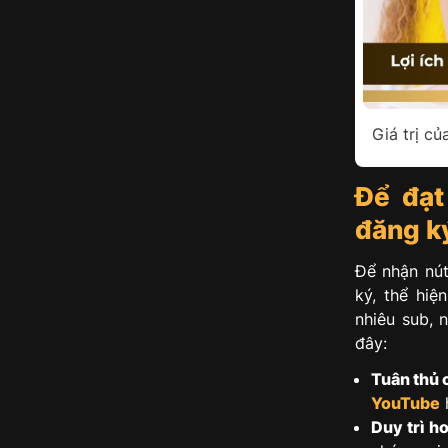
Giá trị c
Để đa
đăng k
Để nhận nút
ký, thể hi
nhiêu sub, 
đây:
Tuân thủ 
YouTube
Duy trì h