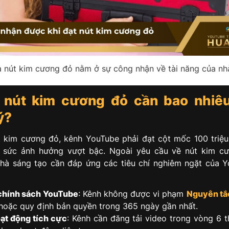
ủa nút kim cương đỏ nằm ở sự công nhận về tài năng của nh
̣t nút kim cương đỏ cần bao nhiê
ý?
 kim cương đỏ, kênh YouTube phải đạt cột mốc 100 triệ
ện sức ảnh hưởng vượt bậc. Ngoài yêu cầu về nút kim c
nhà sáng tạo cần đáp ứng các tiêu chí nghiêm ngặt của 
chính sách YouTube
: Kênh không được vi phạm
Nguyên tắ
hoặc quy định bản quyền trong 365 ngày gần nhất.
oạt động tích cực
: Kênh cần đăng tải video trong vòng 6 