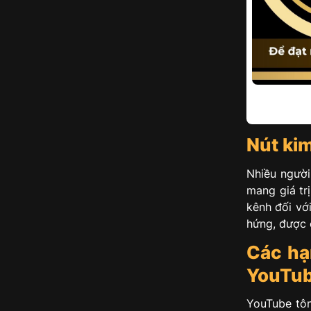
Nút kim
Nhiều người
mang giá tr
kênh đối vớ
hứng, được 
Các hạ
YouTu
YouTube tôn