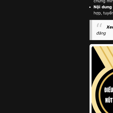
chứng min
Nội dung
hợp, tuyể
Xe
đăng