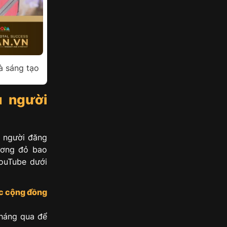
à sáng tạo
u người
u người đăng
ương đỏ bao
YouTube dưới
c cộng đồng
tháng qua để