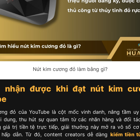
Nút kim cương đỏ làm bằng gì?
́ch nhận được khi đạt nút kim c
be
ơng đỏ của YouTube là cột mốc vinh danh, nâng tầm uy 
i dung, thu hút sự quan tâm từ các nhãn hàng và đối tá
giá trị tiền tệ trực tiếp, giải thưởng này mở ra vô số cơ
hấp dẫn. Từ đó, content creators dễ dàng
kiếm tiền t