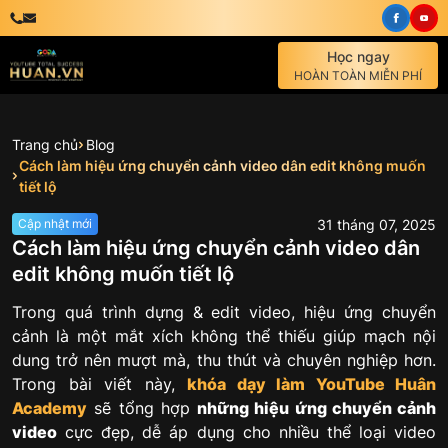
Học ngay
HOÀN TOÀN MIỄN PHÍ
Trang chủ
Blog
Cách làm hiệu ứng chuyển cảnh video dân edit không muốn
tiết lộ
31
tháng
07
,
2025
Cập nhật mới
Cách làm hiệu ứng chuyển cảnh video dân
edit không muốn tiết lộ
Trong quá trình dựng & edit video, hiệu ứng chuyển
cảnh là một mắt xích không thể thiếu giúp mạch nội
dung trở nên mượt mà, thu thút và chuyên nghiệp hơn.
Trong bài viết này,
khóa
dạy làm YouTube
Huân
Academy
sẽ tổng hợp
những hiệu ứng chuyển cảnh
video
cực đẹp, dễ áp dụng cho nhiều thể loại video