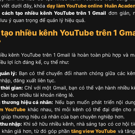
 viết dưới đây, khóa
dạy làm YouTube online
Huân Acade
t
cách tạo nhiều kênh YouTube trên 1 Gmail
đơn giản, 
lưu ý quan trọng để quản lý hiệu quả.
 tạo nhiều kênh YouTube trên 1 Gma
?
iều kênh YouTube trên 1 Gmail là hoàn toàn phù hợp và 
ều lợi ích đáng kể, cụ thể như:
uản lý:
Bạn có thể chuyển đổi nhanh chóng giữa các kê
hập, đăng xuất liên tục.
thời gian:
Chỉ với một Gmail, bạn có thể vận hành nhiều k
ần tạo nhiều tài khoản riêng lẻ.
 thương hiệu cá nhân:
Nếu bạn muốn phát triển nội dung
àm YouTube
khác nhau, thì mỗi kênh có thể đại diện cho 
t, giúp thương hiệu cá nhân của bạn chuyên nghiệp hơn.
thu nhập:
Khi sở hữu nhiều kênh, nhà sáng tạo có cơ hội ti
 khán giả hơn, từ đó góp phần
tăng view YouTube
và tăng