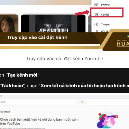
Truy cập vào cài đặt kênh YouTube
n “
Tạo kênh mới
”
“
Tài khoản
”, chọn “
Xem tất cả kênh của tôi hoặc tạo kênh 