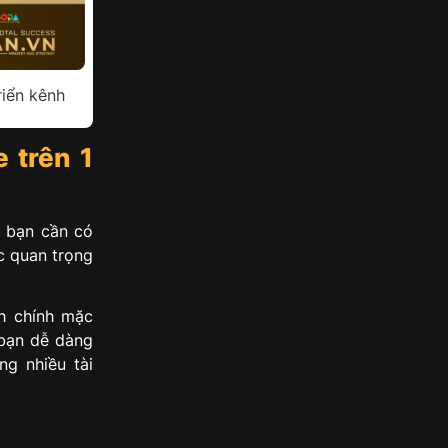
riển kênh
 trên 1
, bạn cần có
c quan trọng
h chính mặc
 bạn dễ dàng
ng nhiều tài