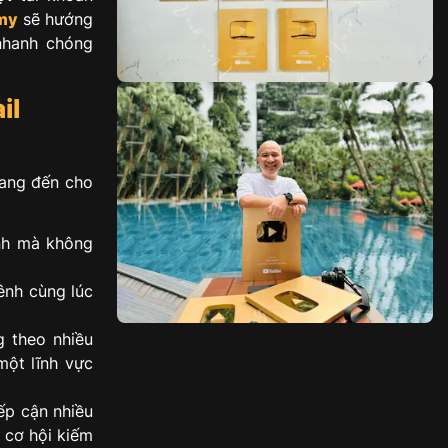
my
sẽ hướng
nhanh chóng
il
mang đến cho
nh mà không
ênh cùng lúc
 theo nhiều
một lĩnh vực
ếp cận nhiều
 cơ hội kiếm