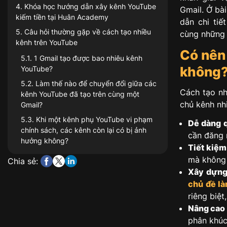
4
.
Khóa học hướng dẫn xây kênh YouTube
Gmail. Ở bài
kiếm tiền tại Huân Academy
dẫn chi tiế
5
.
Câu hỏi thường gặp về cách tạo nhiều
cùng những 
kênh trên YouTube
Có nên
5.1
.
1 Gmail tạo được bao nhiêu kênh
không
YouTube?
5.2
.
Làm thế nào để chuyển đổi giữa các
Cách tạo nh
kênh YouTube đã tạo trên cùng một
chủ kênh nhi
Gmail?
5.3
.
Khi một kênh phụ YouTube vi phạm
Dễ dàng q
chính sách, các kênh còn lại có bị ảnh
cần đăng n
hưởng không?
Tiết kiệm 
mà không c
Chia sẻ:
Xây dựng
chủ đề l
riêng biệ
Nâng cao 
phân khúc