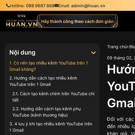
Hotline:
088 9697 888
Email:
admin@huan.vn
Hãy thành công theo cách đơn giản
Trang chủ
Bl
Nội dung
09
tháng
02
,
1
.
Có nên tạo nhiều kênh YouTube trên 1
Hướn
Gmail không?
2
.
Hướng dẫn cách tạo nhiều kênh
YouT
YouTube trên 1 Gmail
2.1
.
Cách tạo kênh chính trên YouTube chi
Gmai
tiết
2.2
.
Hướng dẫn cách tạo kênh phụ
YouTube (kênh thương hiệu)
Đối với các
3
.
4 lưu ý khi tạo nhiều kênh YouTube trên
đến nhiều l
1 Gmail
khán giả. V