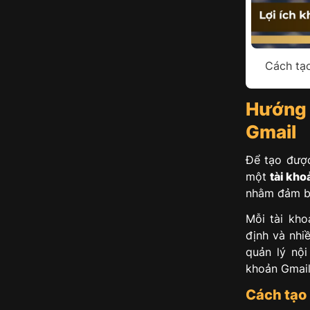
Cách tạo
Hướng 
Gmail
Để tạo được
một
tài kho
nhằm đảm bả
Mỗi tài kh
định và nhi
quản lý nội
khoản Gmail
Cách tạo 