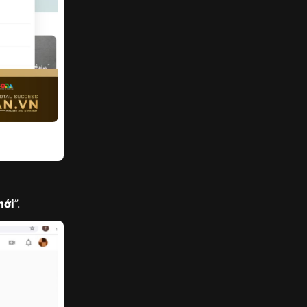
mới
”.