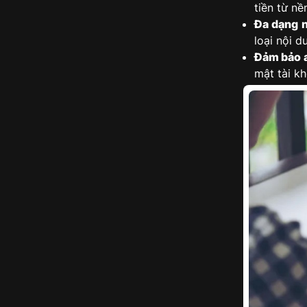
tiền từ nề
Đa dạng n
loại nội d
Đảm bảo a
mật tài k