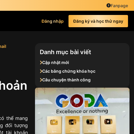
Fanpage
Đăng nhập
Đăng ký và học thử ngay
ail
Danh mục bài viết
Cập nhật mới
Các bằng chứng khóa học
Câu chuyện thành công
khoản
 có thể mang
ng đối tượng
ột tài khoản