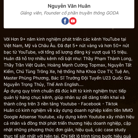
Nguyễn Văn Huân
Giảng viên, Founder cổ phần truyền thông GODA
Với Hơn 9+ năm kinh nghiệm phát triển các kênh YouTube tại
Việt Nam, Mỹ và Châu Âu. Đã đạt 5+ nút vàng và hơn 50+ nút
bạc từ YouTube, với tổng số lượng đăng ký vượt quá 15 triệu.
Huân đã hỗ trợ nhiều kênh nổi bật như: Thầy Phạm Thành Long,
Thầy Trần Việt Quân, Hoàng Mạnh Cường Topmax, Nguyễn Tất
Kiểm, Chú Tùng Trông Xe, hệ thống Nha Khoa Oze TV, Tuệ An,
Master Phùng Phương, Bác Sĩ Trưởng Đội Tuyển U23 Quốc Gia
Nguyễn Trọng Thủy, Thế Anh English....
Áp dụng quy trình chuẩn đã đúc kết từ kinh nghiệm trực tiếp
quản lý hàng chục kênh, giúp nhân sự dễ dàng triển khai và
thành công trên 3 nền tảng Youtube - Facebook - Tiktok
Huân có kinh nghiệm về xây dựng doanh nghiệp kiếm tiền MMO
Google Adsense Youtube, xây dựng kênh Youtube xây nhân hiệu
cá nhân và đồng thời phát triển thương hiệu doanh nghiệp, cập
nhật những phương thức đơn giản, hiệu quả, các case study
thực tế sát nhất với hiện tại. Chi tiết lộ trình từng bước hiệu quả