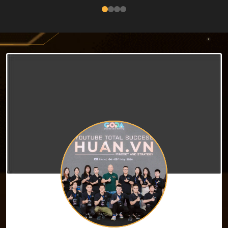
gia’ rồi bán giấc mơ cho tôi?”
nhân sự), Công ty cổ phần phong
thuỷ Phùng Gia hơn 100 nhân sự và
người sáng lập Công ty Cổ phần
Truyền thông GODA (12/6/2023) —
nơi sau 3 năm đã có 180 nhân sự.