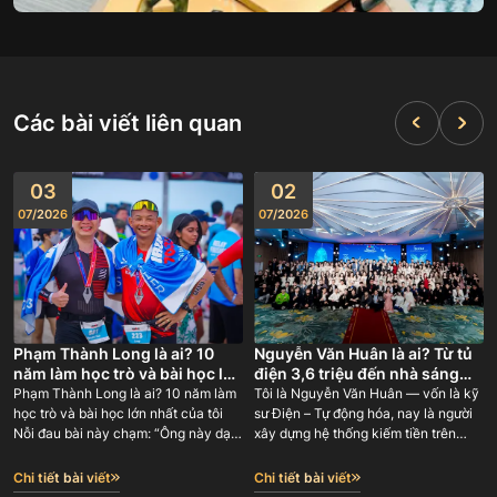
Các bài viết liên quan
03
02
07
/
2026
07
/
2026
Phạm Thành Long là ai? 10
Nguyễn Văn Huân là ai? Từ tủ
năm làm học trò và bài học lớn
điện 3,6 triệu đến nhà sáng
nhất của tôi
lập GODA 180 người
Phạm Thành Long là ai? 10 năm làm
Tôi là Nguyễn Văn Huân — vốn là kỹ
học trò và bài học lớn nhất của tôi
sư Điện – Tự động hóa, nay là người
Nỗi đau bài này chạm: “Ông này dạy
xây dựng hệ thống kiếm tiền trên
tôi làm online — nhưng chính ông ấy
internet và đào tạo lại con đường đó
học từ ai? Có ai đứng sau bảo chứng,
cho người khác. Tôi là đồng sáng lập
Chi tiết bài viết
Chi tiết bài viết
hay lại một người tự phong ‘chuyên
BMG Group (2018-2023 với gần 100