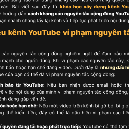
 xác. Bài viết sau đây từ
khóa học xây dựng kênh Yo
ẽ hướng dẫn
cách kháng cáo nguyên tắc cộng đồng YouT
ạn nhanh chóng lấy lại kênh và tiếp tục phát triển nội dung
ệu kênh YouTube vi phạm nguyên t
 các nguyên tắc cộng đồng nghiêm ngặt để đảm bảo mô
h mạnh cho người dùng. Khi vi phạm các nguyên tắc này, 
ảnh báo hoặc hạn chế đăng video. Dưới đây là
những dấu h
e của bạn có thể đã vi phạm nguyên tắc cộng đồng:
h báo từ YouTube:
Nếu bạn nhận được email hoặc th
ề việc nội dung của mình vi phạm nguyên tắc cộng đồng,
kênh đang gặp vấn đề.
xóa hoặc hạn chế:
Nếu một video trên kênh bị gỡ bỏ, bị giớ
g thể kiếm tiền, đây có thể là dấu hiệu vi phạm các ti
ế quyền đăng tải hoặc phát trực tiếp:
YouTube có thể tạm t