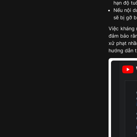
hạn độ tuổ
Nếu nội d
sẽ bị gỡ b
Việc kháng 
đảm bảo rằn
xử phạt nhầ
hướng dẫn t