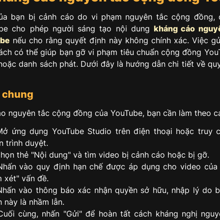
ủa bạn bị cảnh cáo do vi phạm nguyên tắc cộng đồng, 
ube cho phép người sáng tạo nội dung
kháng cáo nguy
ube
nếu cho rằng quyết định này không chính xác. Việc g
ách có thể giúp bạn gỡ vi phạm tiêu chuẩn cộng đồng You
hoặc danh sách phát. Dưới đây là hướng dẫn chi tiết về quy
h chung
o nguyên tắc cộng đồng của YouTube, bạn cần làm theo c
ở ứng dụng YouTube Studio trên điện thoại hoặc truy 
n trình duyệt.
ọn thẻ "Nội dung" và tìm video bị cảnh cáo hoặc bị gỡ.
hấn vào quy định hạn chế được áp dụng cho video của 
 xét" vấn đề.
hấn vào thông báo xác nhận quyền sở hữu, nhập lý do b
h này là nhầm lẫn.
uối cùng, nhấn "Gửi" để hoàn tất cách kháng nghị nguy