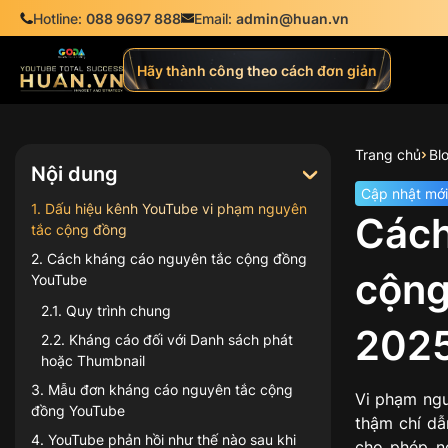
Hotline:
088 9697 888
Email:
admin@huan.vn
Hãy thành công theo cách đơn giản
Trang chủ
Bl
Nội dung
Cập nhật mới
1
.
Dấu hiệu kênh YouTube vi phạm nguyên
Cách
tắc cộng đồng
2
.
Cách kháng cáo nguyên tắc cộng đồng
cộng
YouTube
2.1
.
Quy trình chung
202
2.2
.
Kháng cáo đối với Danh sách phát
hoặc Thumbnail
3
.
Mẫu đơn kháng cáo nguyên tắc cộng
Vi phạm ngu
đồng YouTube
thậm chí dẫ
4
.
YouTube phản hồi như thế nào sau khi
cho phép n