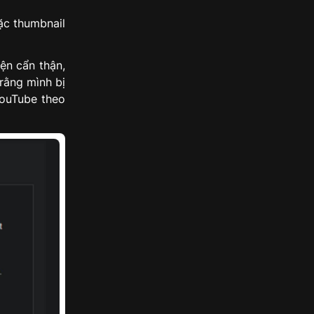
ặc thumbnail
ện cẩn thận,
rằng mình bị
YouTube theo