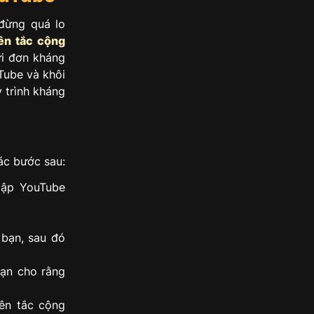
đừng quá lo
ên tắc cộng
ửi đơn kháng
Tube và khôi
 trình kháng
ác bước sau:
cập YouTube
bạn, sau đó
ạn cho rằng
ên tắc cộng