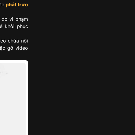
oặc
phát trực
n do vi phạm
ể khôi phục
eo chứa nội
ặc gỡ video