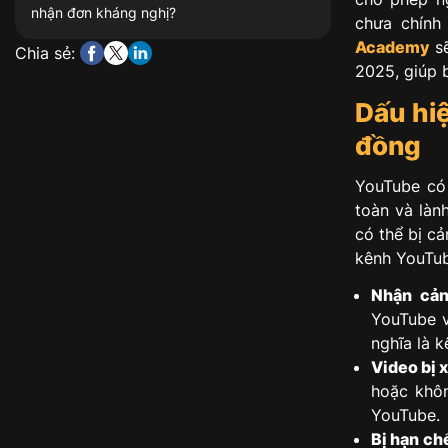
nhận đơn kháng nghị?
chưa chính
Academy
s
Chia sẻ:
2025, giúp b
Dấu hi
đồng
YouTube có
toàn và làn
có thể bị c
kênh YouTub
Nhận cản
YouTube v
nghĩa là 
Video bị 
hoặc khôn
YouTube.
Bị hạn ch