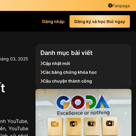
Fanpage
Đăng nhập
Đăng ký và học thử ngay
Danh mục bài viết
háng
03
,
2025
Cập nhật mới
Các bằng chứng khóa học
Câu chuyện thành công
t
ênh YouTube,
iên, YouTube
ịnh xử phạt