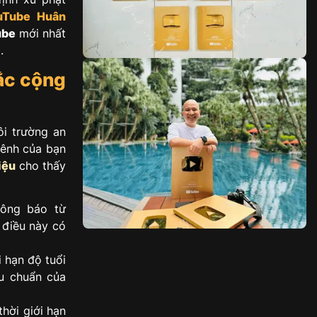
uTube
Huân
ube
mới nhất
.
ắc cộng
i trường an
kênh của bạn
iệu
cho thấy
ông báo từ
 điều này có
i hạn độ tuổi
êu chuẩn của
hời giới hạn