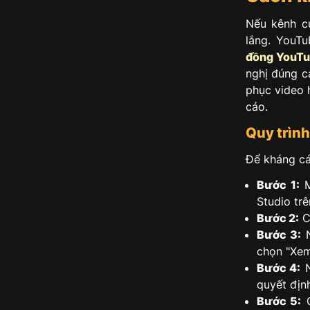
Nếu kênh c
lắng. YouT
đồng YouT
nghị đúng c
phục video 
cáo.
Quy trìn
Để kháng cá
Bước 1:
M
Studio trê
Bước 2:
Ch
Bước 3:
N
chọn "Xem
Bước 4:
N
quyết địn
Bước 5:
C