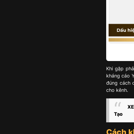
Khi gặp phả
kháng cáo Y
đúng cách c
cho kênh.
XE
Tạo
Cách k