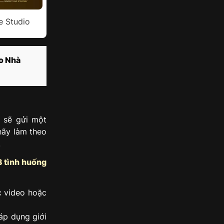
e Studio
o Nhà
 sẽ gửi một
hãy làm theo
.
3 tình huống
c video hoặc
áp dụng giới