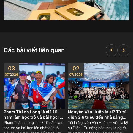
Các bài viết liên quan
03
02
07
/
2026
07
/
2026
Phạm Thành Long là ai? 10
Nguyễn Văn Huân là ai? Từ tủ
năm làm học trò và bài học lớn
điện 3,6 triệu đến nhà sáng
nhất của tôi
lập GODA 180 người
Phạm Thành Long là ai? 10 năm làm
Tôi là Nguyễn Văn Huân — vốn là kỹ
học trò và bài học lớn nhất của tôi
sư Điện – Tự động hóa, nay là người