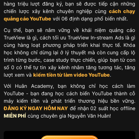
hàng triệu lượt đăng ký, bạn sẽ được tiếp cận những
chiến lược xây kênh chuyên nghiệp cùng
cách chạy
quảng cáo YouTube
với 06 định dạng phổ biến nhất.
Cụ thể, bạn sẽ nắm vững về khái niệm quảng cáo
TrueView là gì, cách tối ưu TrueView In-stream Ads là gì
cùng hàng loạt phương pháp triển khai thực tế. Khóa
học không chỉ dừng lại ở lý thuyết mà còn cung cấp lộ
trình từng bước, case study thực chiến, giúp bạn từ con
số 0 có thể tự tin xây kênh nhằm tăng tương tác, tăng
lượt xem và
kiếm tiền từ làm video YouTube
.
Với Huân Academy, bạn không chỉ học cách làm
YouTube - bạn đang học cách biến YouTube thành cỗ
máy kiếm tiền và phát triển thương hiệu bền vững.
ĐĂNG KÝ NGAY HÔM NAY
để nhận 02 suất học offline
MIỄN PHÍ
cùng chuyên gia Nguyễn Văn Huân!