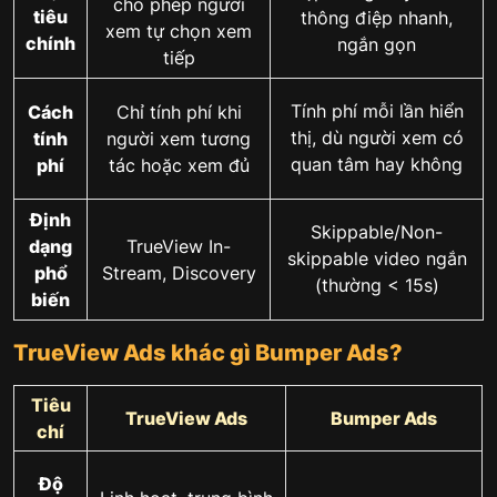
cho phép người
tiêu
thông điệp nhanh,
xem tự chọn xem
chính
ngắn gọn
tiếp
Tính phí mỗi lần hiển
Cách
Chỉ tính phí khi
thị, dù người xem có
tính
người xem tương
quan tâm hay không
phí
tác hoặc xem đủ
Định
Skippable/Non-
dạng
TrueView In-
skippable video ngắn
phổ
Stream, Discovery
(thường < 15s)
biến
TrueView Ads khác gì Bumper Ads?
Tiêu
TrueView Ads
Bumper Ads
chí
Độ