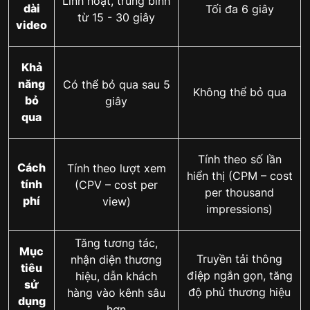
Linh hoạt, trung bình
dài
Tối đa 6 giây
từ 15 - 30 giây
video
Khả
năng
Có thể bỏ qua sau 5
Không thể bỏ qua
bỏ
giây
qua
Tính theo số lần
Cách
Tính theo lượt xem
hiển thị (CPM – cost
tính
(CPV – cost per
per thousand
phí
view)
impressions)
Tăng tương tác,
Mục
Truyền tải thông
nhận diện thương
tiêu
điệp ngắn gọn, tăng
hiệu, dẫn khách
sử
độ phủ thương hiệu
hàng vào kênh sâu
dụng
hơn