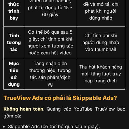
Video hoặc banner,
đề và mô tả, chỉ
thức
phát tự động từ 15 -
phát khi người
trình
60 giây
dùng nhấp
bày
Có thể bỏ qua sau 5
Tính
Chỉ tính phí khi
giây; chỉ tính phí khi
tương
người dùng nhấp
người xem tương tác
tác
vào thumbnail
hoặc xem hết video
Mục
Tăng nhận diện
Thu hút khách hàng
tiêu
thương hiệu, tương
mới, tăng lượt truy
sử
tác sản phẩm/dịch
cập trang đích
dụng
vụ
TrueView Ads có phải là Skippable Ads?
Không hoàn toàn
. Quảng cáo YouTube TrueView bao
gồm cả:
Skippable Ads (có thể bỏ qua sau 5 giây).