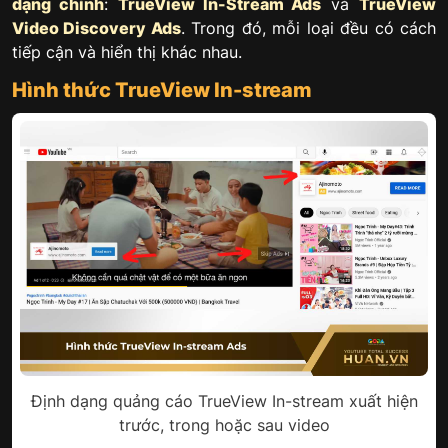
dạng chính
:
TrueView In-Stream Ads
và
TrueView
Video Discovery Ads
. Trong đó, mỗi loại đều có cách
tiếp cận và hiển thị khác nhau.
Hình thức TrueView In-stream
Định dạng quảng cáo TrueView In-stream xuất hiện
trước, trong hoặc sau video