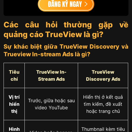
Các câu hỏi thường gặp về
quảng cáo TrueView là gì?
Sự khác biệt giữa TrueView Discovery và
Trueview In-stream Ads là gì?
Tiêu
TrueView In-
TrueView
chí
Stream Ads
Discovery Ads
Vị trí
Hiển thị ở kết quả
Trước, giữa hoặc sau
hiển
tìm kiếm, đề xuất
video YouTube
thị
hoặc trang chủ
Thumbnail kèm tiêu
Hình