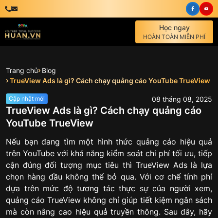
Học ngay
HOÀN TOÀN MIỄN PHÍ
Trang chủ
Blog
TrueView Ads là gì? Cách chạy quảng cáo YouTube TrueView
08
tháng
08
,
2025
Cập nhật mới
TrueView Ads là gì? Cách chạy quảng cáo
YouTube TrueView
Nếu bạn đang tìm một hình thức quảng cáo hiệu quả
trên YouTube với khả năng kiểm soát chi phí tối ưu, tiếp
cận đúng đối tượng mục tiêu thì TrueView Ads là lựa
chọn hàng đầu không thể bỏ qua. Với cơ chế tính phí
dựa trên mức độ tương tác thực sự của người xem,
quảng cáo TrueView không chỉ giúp tiết kiệm ngân sách
mà còn nâng cao hiệu quả truyền thông. Sau đây, hãy