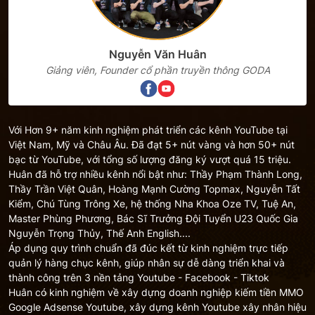
Nguyễn Văn Huân
Giảng viên, Founder cổ phần truyền thông GODA
Với Hơn 9+ năm kinh nghiệm phát triển các kênh YouTube tại
Việt Nam, Mỹ và Châu Âu. Đã đạt 5+ nút vàng và hơn 50+ nút
bạc từ YouTube, với tổng số lượng đăng ký vượt quá 15 triệu.
Huân đã hỗ trợ nhiều kênh nổi bật như: Thầy Phạm Thành Long,
Thầy Trần Việt Quân, Hoàng Mạnh Cường Topmax, Nguyễn Tất
Kiểm, Chú Tùng Trông Xe, hệ thống Nha Khoa Oze TV, Tuệ An,
Master Phùng Phương, Bác Sĩ Trưởng Đội Tuyển U23 Quốc Gia
Nguyễn Trọng Thủy, Thế Anh English....
Áp dụng quy trình chuẩn đã đúc kết từ kinh nghiệm trực tiếp
quản lý hàng chục kênh, giúp nhân sự dễ dàng triển khai và
thành công trên 3 nền tảng Youtube - Facebook - Tiktok
Huân có kinh nghiệm về xây dựng doanh nghiệp kiếm tiền MMO
Google Adsense Youtube, xây dựng kênh Youtube xây nhân hiệu