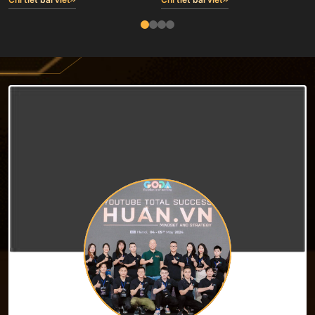
hay lại một người tự phong ‘chuyên
BMG Group (2018-2023 với gần 100
gia’ rồi bán giấc mơ cho tôi?”
nhân sự), Công ty cổ phần phong
thuỷ Phùng Gia hơn 100 nhân sự và
người sáng lập Công ty Cổ phần
Truyền thông GODA (12/6/2023) —
nơi sau 3 năm đã có 180 nhân sự.