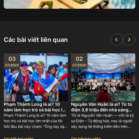
Các bài viết liên quan
03
02
07
/
2026
07
/
2026
Phạm Thành Long là ai? 10
Nguyễn Văn Huân là ai? Từ tủ
năm làm học trò và bài học lớn
điện 3,6 triệu đến nhà sáng
nhất của tôi
lập GODA 180 người
Phạm Thành Long là ai? 10 năm làm
Tôi là Nguyễn Văn Huân — vốn là kỹ
học trò và bài học lớn nhất của tôi
sư Điện – Tự động hóa, nay là người
Nỗi đau bài này chạm: “Ông này dạy
xây dựng hệ thống kiếm tiền trên
tôi làm online — nhưng chính ông ấy
internet và đào tạo lại con đường đó
học từ ai? Có ai đứng sau bảo chứng,
cho người khác. Tôi là đồng sáng lập
Chi tiết bài viết
Chi tiết bài viết