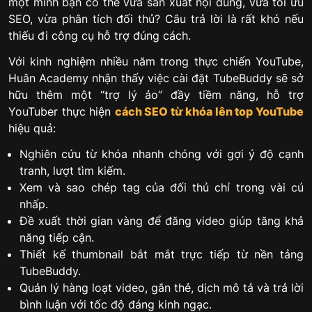
một mình bạn có thể vừa sản xuất nội dung, vừa tối ưu
SEO, vừa phân tích đối thủ? Câu trả lời là rất khó nếu
thiếu đi công cụ hỗ trợ đúng cách.
Với kinh nghiệm nhiều năm trong thực chiến YouTube,
Huân Academy nhận thấy việc cài đặt TubeBuddy sẽ sở
hữu thêm một “trợ lý ảo” đầy tiềm năng, hỗ trợ
YouTuber thực hiện
cách SEO từ khóa lên top YouTube
hiệu quả:
Nghiên cứu từ khóa nhanh chóng với gợi ý độ cạnh
tranh, lượt tìm kiếm.
Xem và sao chép tag của đối thủ chỉ trong vài cú
nhấp.
Đề xuất thời gian vàng để đăng video giúp tăng khả
năng tiếp cận.
Thiết kế thumbnail bắt mắt trực tiếp từ nền tảng
TubeBuddy.
Quản lý hàng loạt video, gắn thẻ, dịch mô tả và trả lời
bình luận với tốc độ đáng kinh ngạc.