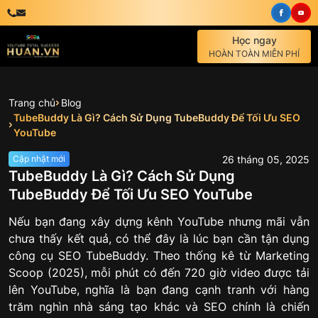
Học ngay
HOÀN TOÀN MIỄN PHÍ
Trang chủ
Blog
TubeBuddy Là Gì? Cách Sử Dụng TubeBuddy Để Tối Ưu SEO
YouTube
26
tháng
05
,
2025
Cập nhật mới
TubeBuddy Là Gì? Cách Sử Dụng
TubeBuddy Để Tối Ưu SEO YouTube
Nếu bạn đang xây dựng kênh YouTube nhưng mãi vẫn
chưa thấy kết quả, có thể đây là lúc bạn cần tận dụng
công cụ SEO TubeBuddy. Theo thống kê từ Marketing
Scoop (2025), mỗi phút có đến 720 giờ video được tải
lên YouTube, nghĩa là bạn đang cạnh tranh với hàng
trăm nghìn nhà sáng tạo khác và SEO chính là chiến