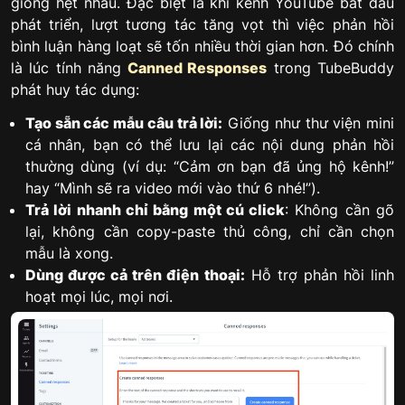
giống hệt nhau. Đặc biệt là khi kênh YouTube bắt đầu
phát triển, lượt tương tác tăng vọt thì việc phản hồi
bình luận hàng loạt sẽ tốn nhiều thời gian hơn. Đó chính
là lúc tính năng
Canned Responses
trong TubeBuddy
phát huy tác dụng:
Tạo sẵn các mẫu câu trả lời:
Giống như thư viện mini
cá nhân, bạn có thể lưu lại các nội dung phản hồi
thường dùng (ví dụ: “Cảm ơn bạn đã ủng hộ kênh!”
hay “Mình sẽ ra video mới vào thứ 6 nhé!”).
Trả lời nhanh chỉ bằng một cú click
: Không cần gõ
lại, không cần copy-paste thủ công, chỉ cần chọn
mẫu là xong.
Dùng được cả trên điện thoại:
Hỗ trợ phản hồi linh
hoạt mọi lúc, mọi nơi.