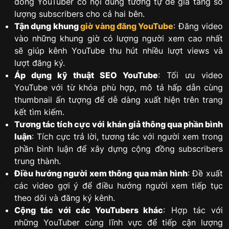
đồng YouTuber có nội dung tương tự để gia tăng số
lượng subscribers cho cả hai bên.
Tận dụng khung
giờ vàng đăng YouTube
: Đăng video
vào những khung giờ có lượng người xem cao nhất
sẽ giúp kênh YouTube thu hút nhiều lượt views và
lượt đăng ký.
Áp dụng kỹ thuật SEO YouTube
: Tối ưu video
YouTube với từ khóa phù hợp, mô tả hấp dẫn cùng
thumbnail ấn tượng để dễ dàng xuất hiện trên trang
kết tìm kiếm.
Tương tác tích cực với khán giả thông qua phần bình
luận
: Tích cực trả lời, tương tác với người xem trong
phần bình luận để xây dựng cộng đồng subscribers
trung thành.
Điều hướng người xem thông qua màn hình
: Đề xuất
các video gợi ý để điều hướng người xem tiếp tục
theo dõi và đăng ký kênh.
Cộng tác với các YouTubers khác
: Hợp tác với
những YouTuber cùng lĩnh vực để tiếp cận lượng