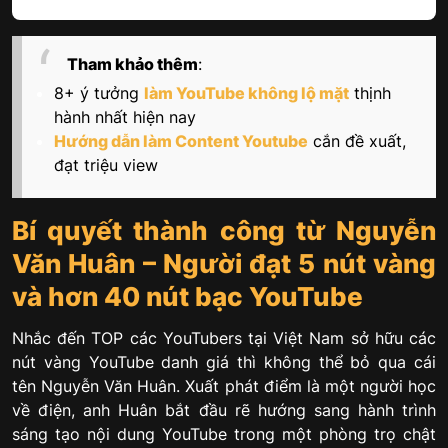
Tham khảo thêm
:
8+ ý tưởng
làm YouTube không lộ mặt
thịnh
hành nhất hiện nay
Hướng dẫn làm Content Youtube
cắn đề xuất,
đạt triệu view
Bí quyết thành công từ Nguyễn
Văn Huân – Người đạt 5 nút vàng
và hơn 40 nút bạc YouTube
Nhắc đến TOP các YouTubers tại Việt Nam sở hữu các
nút vàng YouTube danh giá thì không thể bỏ qua cái
tên Nguyễn Văn Huân. Xuất phát điểm là một người học
về điện, anh Huân bắt đầu rẽ hướng sang hành trình
sáng tạo nội dung YouTube trong một phòng trọ chật