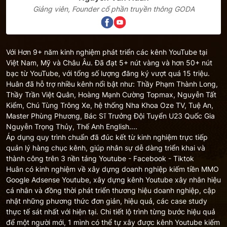
Giảng viên, Founder cổ phần truyền thông GODA
Với Hơn 9+ năm kinh nghiệm phát triển các kênh YouTube tại
Việt Nam, Mỹ và Châu Âu. Đã đạt 5+ nút vàng và hơn 50+ nút
bạc từ YouTube, với tổng số lượng đăng ký vượt quá 15 triệu.
Huân đã hỗ trợ nhiều kênh nổi bật như: Thầy Phạm Thành Long,
Thầy Trần Việt Quân, Hoàng Mạnh Cường Topmax, Nguyễn Tất
Kiểm, Chú Tùng Trông Xe, hệ thống Nha Khoa Oze TV, Tuệ An,
Master Phùng Phương, Bác Sĩ Trưởng Đội Tuyển U23 Quốc Gia
Nguyễn Trọng Thủy, Thế Anh English....
Áp dụng quy trình chuẩn đã đúc kết từ kinh nghiệm trực tiếp
quản lý hàng chục kênh, giúp nhân sự dễ dàng triển khai và
thành công trên 3 nền tảng Youtube - Facebook - Tiktok
Huân có kinh nghiệm về xây dựng doanh nghiệp kiếm tiền MMO
Google Adsense Youtube, xây dựng kênh Youtube xây nhân hiệu
cá nhân và đồng thời phát triển thương hiệu doanh nghiệp, cập
nhật những phương thức đơn giản, hiệu quả, các case study
thực tế sát nhất với hiện tại. Chi tiết lộ trình từng bước hiệu quả
để một người mới, 1 mình có thể tự xây được kênh Youtube kiếm