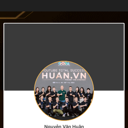
thuỷ Phùng Gia hơn 100 nhân sự và
người sáng lập Công ty Cổ phần
Truyền thông GODA (12/6/2023) —
nơi sau 3 năm đã có 180 nhân sự.
Nguyễn Văn Huân