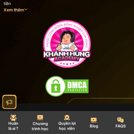
tiền
Xem thêm
Thiết kế bởi
Hướng dẫn đặt hàng
Chính sách bảo mật
Chính sách
Huân
Quyền lợi
Chương
Blog
FAQS
là ai ?
học viên
trình học