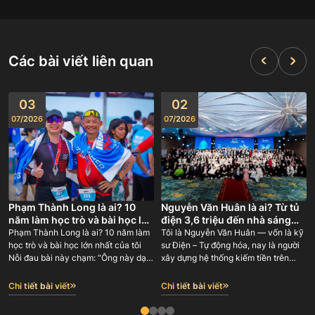
Các bài viết liên quan
03
02
07
/
2026
07
/
2026
Phạm Thành Long là ai? 10
Nguyễn Văn Huân là ai? Từ tủ
năm làm học trò và bài học lớn
điện 3,6 triệu đến nhà sáng
nhất của tôi
lập GODA 180 người
Phạm Thành Long là ai? 10 năm làm
Tôi là Nguyễn Văn Huân — vốn là kỹ
học trò và bài học lớn nhất của tôi
sư Điện – Tự động hóa, nay là người
Nỗi đau bài này chạm: “Ông này dạy
xây dựng hệ thống kiếm tiền trên
tôi làm online — nhưng chính ông ấy
internet và đào tạo lại con đường đó
học từ ai? Có ai đứng sau bảo chứng,
cho người khác. Tôi là đồng sáng lập
Chi tiết bài viết
Chi tiết bài viết
hay lại một người tự phong ‘chuyên
BMG Group (2018-2023 với gần 100
gia’ rồi bán giấc mơ cho tôi?”
nhân sự), Công ty cổ phần phong