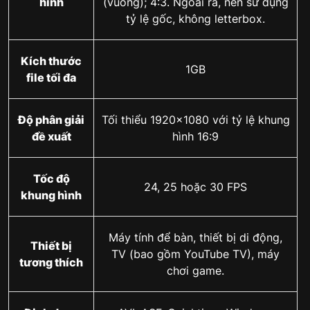
hình
(vuông); 4:3. Ngoài ra, nên sử dụng
tỷ lệ gốc, không letterbox.
Kích thước
1GB
file tối đa
Độ phân giải
Tối thiểu 1920×1080 với tỷ lệ khung
đề xuất
hình 16:9
Tốc độ
24, 25 hoặc 30 FPS
khung hình
Máy tính để bàn, thiết bị di động,
Thiết bị
TV (bao gồm YouTube TV), máy
tương thích
chơi game.