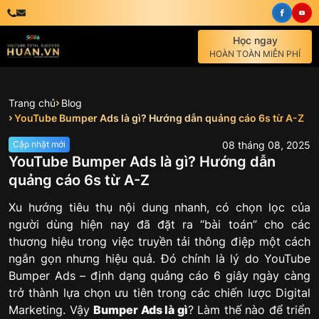
Học ngay
HOÀN TOÀN MIỄN PHÍ
Trang chủ
Blog
YouTube Bumper Ads là gì? Hướng dẫn quảng cáo 6s từ A-Z
08
tháng
08
,
2025
Cập nhật mới
YouTube Bumper Ads là gì? Hướng dẫn
quảng cáo 6s từ A-Z
Xu hướng tiêu thụ nội dung nhanh, có chọn lọc của
người dùng hiện nay đã đặt ra “bài toán” cho các
thương hiệu trong việc truyền tải thông điệp một cách
ngắn gọn nhưng hiệu quả. Đó chính là lý do YouTube
Bumper Ads – định dạng quảng cáo 6 giây ngày càng
trở thành lựa chọn ưu tiên trong các chiến lược Digital
Marketing. Vậy
Bumper Ads là gì
? Làm thế nào để triển