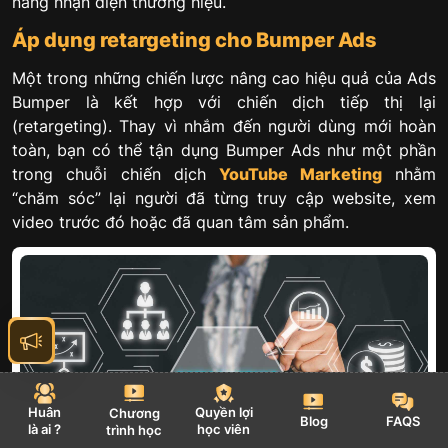
năng nhận diện thương hiệu.
Áp dụng retargeting cho Bumper Ads
Một trong những chiến lược nâng cao hiệu quả của Ads
Bumper là kết hợp với chiến dịch tiếp thị lại
(retargeting). Thay vì nhắm đến người dùng mới hoàn
toàn, bạn có thể tận dụng Bumper Ads như một phần
trong chuỗi chiến dịch
YouTube Marketing
nhằm
“chăm sóc” lại người đã từng truy cập website, xem
video trước đó hoặc đã quan tâm sản phẩm.
Huân
Quyền lợi
Chương
Blog
FAQS
là ai ?
học viên
trình học