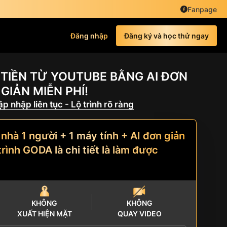
Fanpage
Đăng nhập
Đăng ký và học thử ngay
TIỀN TỪ YOUTUBE BẰNG AI ĐƠN
GIẢN MIỄN PHÍ!
p nhập liên tục - Lộ trình rõ ràng
 nhà 1 người + 1 máy tính + AI đơn giản
trình GODA là chi tiết là làm được
KHÔNG
KHÔNG
XUẤT HIỆN MẶT
QUAY VIDEO