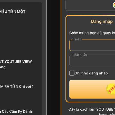
IÊU TIỀN MỘT
Đăng nhập
Chào mừng bạn đã quay lại
Email
Mật khẩu
ENT YOUTUBE VIEW
ồng
Ghi nhớ đăng nhập
 RA TIỀN Chỉ với 1
Đây là cách làm YOUTUBE V
Và Các Cấm Kỵ Dành
hàng trăm