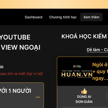
Dashboard
Chương trình học
Xem thêm
KHOÁ HỌC KIẾM 
 YOUTUBE
VIEW NGOẠI
Dễ làm - Cậ
Ngồi ở
iờ
+ quy 
au khi ra mắt (tại vì nội
ngay...
VỚI 1 NGƯỜI
DÙNG AI
ĐƠN GIẢN