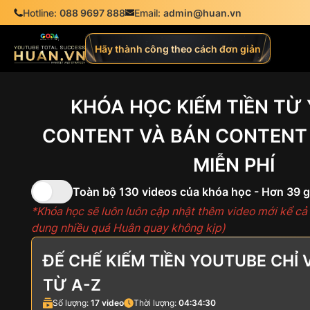
Hotline:
088 9697 888
Email:
admin@huan.vn
Hãy thành công theo cách đơn giản
KHÓA HỌC KIẾM TIỀN TỪ
CONTENT VÀ
BÁN CONTENT 
MIỄN PHÍ
Toàn bộ 130 videos của khóa học - Hơn 39 g
*Khóa học sẽ luôn luôn cập nhật thêm video mới kể cả s
dung nhiều quá Huân quay không kịp)
ĐẾ CHẾ KIẾM TIỀN YOUTUBE CHỈ 
TỪ A-Z
Số lượng:
17
video
Thời lượng:
04:34:30