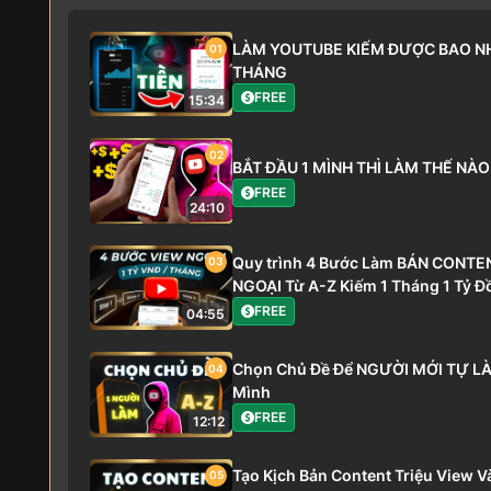
LÀM YOUTUBE KIẾM ĐƯỢC BAO NH
01
THÁNG
FREE
15:34
02
BẮT ĐẦU 1 MÌNH THÌ LÀM THẾ NÀO
FREE
24:10
Quy trình 4 Bước Làm BÁN CONT
03
NGOẠI Từ A-Z Kiếm 1 Tháng 1 Tỷ Đ
FREE
04:55
Chọn Chủ Đề Để NGƯỜI MỚI TỰ LÀM
04
Mình
FREE
12:12
Tạo Kịch Bản Content Triệu View 
05