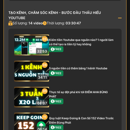
TẠO KÊNH, CHĂM SÓC KÊNH - BƯỚC ĐẦU THẤU HIỂU
YOUTUBE
Số lượng:
14
video
Thời lượng:
03:30:47
03
Kiếm tiền Youtube qua nguồn nào? 1 người làm
có thể tạo ra tiền tỷ hay không
FREE
32:53
04
5 nguồn tiền có thêm bằng 1 kênh Youtube
FREE
34:11
05
Thực tế sự đột phá khi tới ĐIỂM AHA BÙNG
PHÁT
FREE
08:37
11
Quy luật Keep Going & Con Số 152 Video Trước
Điểm Bùng Phát
FREE
06:14