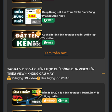
12
Keep Going Kết Quả Thực Tế Tới Điểm Bùng
Phát 3600$ 1 Ngày
FREE
04:06
13
Cách đặt tên kênh Youtube chuẩn, dễ lên top
Tìm kiếm
FREE
15:02
Xem toàn bộ
TẠO RA VIDEO VÀ CHIẾN LƯỢC CHỦ ĐỘNG ĐƯA VIDEO LÊN
TRIỆU VIEW - KHÔNG CẦU MAY
Số lượng:
19
video
Thời lượng:
06:01:43
03
Bí mật 80 20 xây kênh Youtube 1 Tuần Làm Việc
1 Ngày Là Đủ
Nổi bật
FREE
20:24