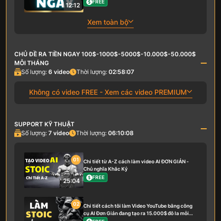
FREE
12:12
Xem toàn bộ
CHỦ ĐỀ RA TIỀN NGAY 100$-1000$-5000$-10.000$-50.000$
MỖI THÁNG
Số lượng:
6
video
Thời lượng:
02:58:07
Không có video FREE - Xem các video PREMIUM
SUPPORT KỸ THUẬT
Số lượng:
7
video
Thời lượng:
06:10:08
01
Chi tiết từ A-Z cách làm video AI ĐƠN GIẢN -
Chủ nghĩa Khắc Kỷ
FREE
25:04
02
Chi tiết cách tôi làm Video YouTube bằng công
cụ AI Đơn Giản đang tạo ra 15.000$ đô la mỗi
tháng