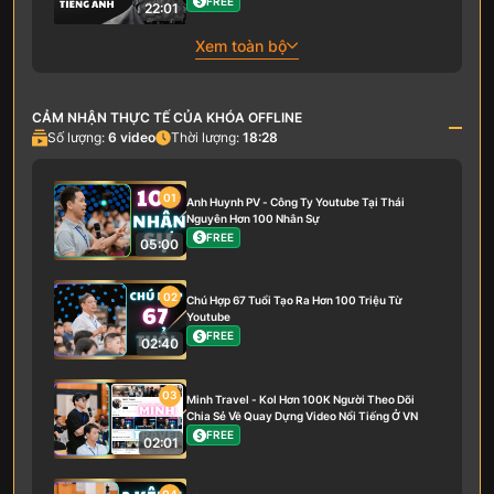
FREE
22:01
Xem toàn bộ
CẢM NHẬN THỰC TẾ CỦA KHÓA OFFLINE
Số lượng:
6
video
Thời lượng:
18:28
01
Anh Huynh PV - Công Ty Youtube Tại Thái
Nguyên Hơn 100 Nhân Sự
FREE
05:00
02
Chú Hợp 67 Tuổi Tạo Ra Hơn 100 Triệu Từ
Youtube
FREE
02:40
03
Minh Travel - Kol Hơn 100K Người Theo Dõi
Chia Sẻ Về Quay Dựng Video Nổi Tiếng Ở VN
FREE
02:01