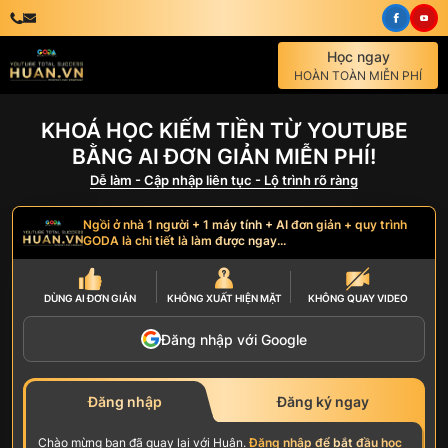
Học ngay
HOÀN TOÀN MIỄN PHÍ
KHOÁ HỌC KIẾM TIỀN TỪ YOUTUBE
BẰNG AI ĐƠN GIẢN MIỄN PHÍ!
Dễ làm - Cập nhập liên tục - Lộ trình rõ ràng
Ngồi ở nhà 1 người + 1 máy tính + AI đơn giản + quy trình
GODA là chi tiết là làm được ngay...
DÙNG AI
ĐƠN GIẢN
KHÔNG
XUẤT HIỆN MẶT
KHÔNG
QUAY VIDEO
Đăng nhập với Google
Đăng nhập
Đăng ký ngay
Chào mừng bạn đã quay lại với Huân.
Đăng nhập để bắt đầu học