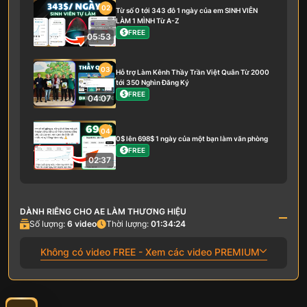
02
Từ số 0 tới 343 đô 1 ngày của em SINH VIÊN
LÀM 1 MÌNH Từ A-Z
FREE
05:53
03
Hỗ trợ Làm Kênh Thầy Trần Việt Quân Từ 2000
tới 350 Nghìn Đăng Ký
FREE
04:07
04
0$ lên 698$ 1 ngày của một bạn làm văn phòng
FREE
02:37
DÀNH RIÊNG CHO AE LÀM THƯƠNG HIỆU
Số lượng:
6
video
Thời lượng:
01:34:24
Không có video FREE - Xem các video PREMIUM