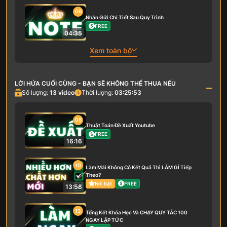
06
Nhắn Gửi Chi Tiết Sau Quy Trình
FREE
04:35
Xem toàn bộ
LỜI HỨA CUỐI CÙNG - BẠN SẼ KHÔNG THỂ THUA NẾU
Số lượng:
13
video
Thời lượng:
03:25:53
06
Thuật Toán Đề Xuất Youtube
FREE
16:16
10
Làm Mãi Không Có Kết Quả Thì LÀM GÌ Tiếp
Theo?
Nổi bật
FREE
13:58
13
Tổng Kết Khóa Học Và CHẠY QUY TẮC 100
NGAY LẬP TỨC