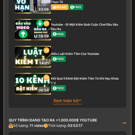
Thực Tế
Nổi bật
FREE
33:06
03
Youtube - Bí Mật Kiểm Soát Cuộc Chơi Đầu Vào
Đầu Ra
FREE
13:09
19
Hiểu Luật Kiếm Tiền Của Youtube
FREE
14:01
20
Kết Quả 5 Kênh Bật Kiếm Tiền Từ Khi Học Khóa
1-2
FREE
06:34
Xem toàn bộ
QUY TRÌNH ĐANG TẠO RA >1.000.000$ YOUTUBE
Số lượng:
11
video
Thời lượng:
03:52:17