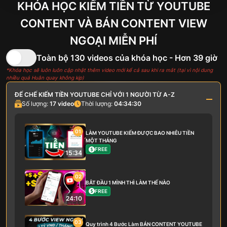
KHÓA HỌC KIẾM TIỀN TỪ YOUTUBE
CONTENT VÀ
BÁN CONTENT VIEW
NGOẠI MIỄN PHÍ
Toàn bộ 130 videos của khóa học - Hơn 39 giờ
*Khóa học sẽ luôn luôn cập nhật thêm video mới kể cả sau khi ra mắt (tại vì nội dung
nhiều quá Huân quay không kịp)
ĐẾ CHẾ KIẾM TIỀN YOUTUBE CHỈ VỚI 1 NGƯỜI TỪ A-Z
Số lượng:
17
video
Thời lượng:
04:34:30
01
LÀM YOUTUBE KIẾM ĐƯỢC BAO NHIÊU TIỀN
MỘT THÁNG
FREE
15:34
02
BẮT ĐẦU 1 MÌNH THÌ LÀM THẾ NÀO
FREE
24:10
03
Quy trình 4 Bước Làm BÁN CONTENT YOUTUBE