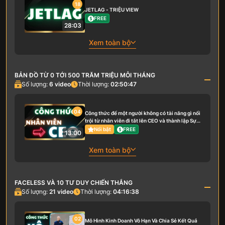
18
JETLAG - TRIỆU VIEW
FREE
28:03
Xem toàn bộ
BẢN ĐỒ TỪ 0 TỚI 500 TRĂM TRIỆU MỖI THÁNG
Số lượng:
6
video
Thời lượng:
02:50:47
04
Công thức để một người không có tài năng gì nổi
trội từ nhân viên đi tắt lên CEO và thành lập Sự
Nghiệp riêng của mình
Nổi bật
FREE
13:00
Xem toàn bộ
FACELESS VÀ 10 TƯ DUY CHIẾN THẮNG
Số lượng:
21
video
Thời lượng:
04:16:38
02
Mô Hình Kinh Doanh Vô Hạn Và Chia Sẻ Kết Quả