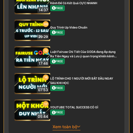
Kênh Để Có Kết Quả CỰC NHANH
FREE
14:37
09
Quy Trình Up Video Chuẩn
FREE
29:29
12
Luật Fairuse Chi Tiết Của GODA đang Áp dụng
Ra Tiền Ngay và Lưu ý quan trọng khiến kênh
bạn Phát triển hay không
FREE
17:46
16
LỘ TRÌNH CHO 1 NGƯỜI MỚI BẮT ĐẦU NGAY
SAU KHI HỌC
FREE
07:53
17
YOUTUBE TOTAL SUCCESS CÓ GÌ
FREE
05:44
Xem toàn bộ