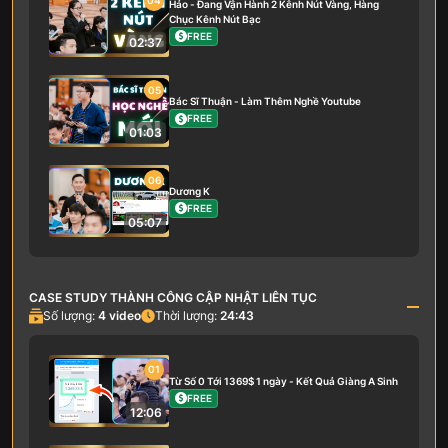
04
Hảo - Đang Vận Hành 2 Kênh Nút Vàng, Hàng
Chục Kênh Nút Bạc
FREE
02:37
05
Bác Sĩ Thuận - Làm Thêm Nghề Youtube
FREE
01:03
06
Dương K
FREE
05:07
CASE STUDY THÀNH CÔNG CẬP NHẬT LIÊN TỤC
Số lượng:
4
video
Thời lượng:
24:43
01
Từ Số 0 Tới 1369$ 1 ngày - Kết Quả Giàng A Sinh
FREE
12:06