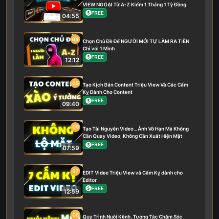
VIEW NGOẠI Từ A-Z Kiếm 1 Tháng 1 Tỷ Đồng
FREE
04:55
04
Chọn Chủ Đề Để NGƯỜI MỚI TỰ LÀM RA TIỀN
Chỉ với 1 Mình
FREE
12:12
05
Tạo Kịch Bản Content Triệu View Và Các Cấm
Kỵ Dành Cho Content
FREE
09:40
06
Tạo Tài Nguyên Video _ Ảnh Vô Hạn Mà Không
Cần Quay Video, Không Cần Xuất Hiện Mặt
FREE
07:59
07
EDIT Video Triệu View và Cấm Kỵ dành cho
Editor
FREE
12:59
08
Quy Trình Nuôi Kênh, Tương Tác Chăm Sóc