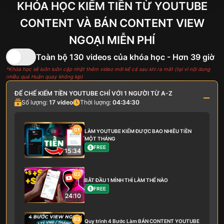
KHÓA HỌC KIẾM TIỀN TỪ YOUTUBE
CONTENT VÀ
BÁN CONTENT VIEW
NGOẠI MIỄN PHÍ
Toàn bộ 130 videos của khóa học - Hơn 39 giờ
*Khóa học sẽ luôn luôn cập nhật thêm video mới kể cả sau khi ra mắt (tại vì nội dung
nhiều quá Huân quay không kịp)
ĐẾ CHẾ KIẾM TIỀN YOUTUBE CHỈ VỚI 1 NGƯỜI TỪ A-Z
Số lượng:
17
video
Thời lượng:
04:34:30
01
LÀM YOUTUBE KIẾM ĐƯỢC BAO NHIÊU TIỀN
MỘT THÁNG
FREE
15:34
02
BẮT ĐẦU 1 MÌNH THÌ LÀM THẾ NÀO
FREE
24:10
03
Quy trình 4 Bước Làm BÁN CONTENT YOUTUBE