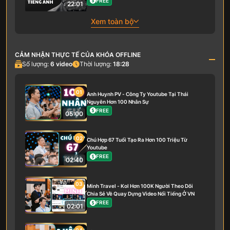
FREE
22:01
Xem toàn bộ
CẢM NHẬN THỰC TẾ CỦA KHÓA OFFLINE
Số lượng:
6
video
Thời lượng:
18:28
01
Anh Huynh PV - Công Ty Youtube Tại Thái
Nguyên Hơn 100 Nhân Sự
FREE
05:00
02
Chú Hợp 67 Tuổi Tạo Ra Hơn 100 Triệu Từ
Youtube
FREE
02:40
03
Minh Travel - Kol Hơn 100K Người Theo Dõi
Chia Sẻ Về Quay Dựng Video Nổi Tiếng Ở VN
FREE
02:01