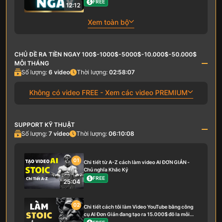
FREE
12:12
Xem toàn bộ
CHỦ ĐỀ RA TIỀN NGAY 100$-1000$-5000$-10.000$-50.000$
MỖI THÁNG
Số lượng:
6
video
Thời lượng:
02:58:07
Không có video FREE - Xem các video PREMIUM
SUPPORT KỸ THUẬT
Số lượng:
7
video
Thời lượng:
06:10:08
01
Chi tiết từ A-Z cách làm video AI ĐƠN GIẢN -
Chủ nghĩa Khắc Kỷ
FREE
25:04
02
Chi tiết cách tôi làm Video YouTube bằng công
cụ AI Đơn Giản đang tạo ra 15.000$ đô la mỗi
tháng