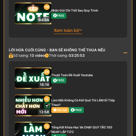
06
Nhắn Gửi Chi Tiết Sau Quy Trình
FREE
04:35
Xem toàn bộ
LỜI HỨA CUỐI CÙNG - BẠN SẼ KHÔNG THỂ THUA NẾU
Số lượng:
13
video
Thời lượng:
03:25:53
06
Thuật Toán Đề Xuất Youtube
FREE
16:16
10
Làm Mãi Không Có Kết Quả Thì LÀM GÌ Tiếp
Theo?
Nổi bật
FREE
13:58
13
Tổng Kết Khóa Học Và CHẠY QUY TẮC 100
NGAY LẬP TỨC