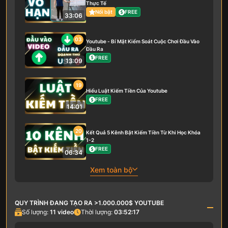
Thực Tế
Nổi bật
FREE
33:06
03
Youtube - Bí Mật Kiểm Soát Cuộc Chơi Đầu Vào
Đầu Ra
FREE
13:09
19
Hiểu Luật Kiếm Tiền Của Youtube
FREE
14:01
20
Kết Quả 5 Kênh Bật Kiếm Tiền Từ Khi Học Khóa
1-2
FREE
06:34
Xem toàn bộ
QUY TRÌNH ĐANG TẠO RA >1.000.000$ YOUTUBE
Số lượng:
11
video
Thời lượng:
03:52:17