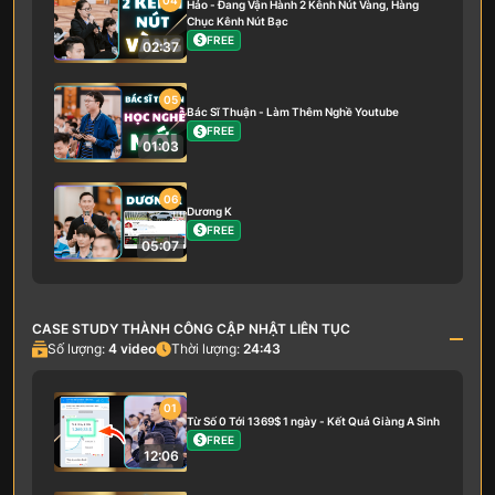
04
Hảo - Đang Vận Hành 2 Kênh Nút Vàng, Hàng
Chục Kênh Nút Bạc
FREE
02:37
05
Bác Sĩ Thuận - Làm Thêm Nghề Youtube
FREE
01:03
06
Dương K
FREE
05:07
CASE STUDY THÀNH CÔNG CẬP NHẬT LIÊN TỤC
Số lượng:
4
video
Thời lượng:
24:43
01
Từ Số 0 Tới 1369$ 1 ngày - Kết Quả Giàng A Sinh
FREE
12:06