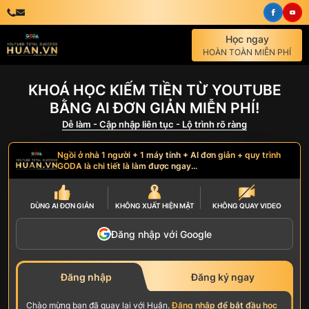
Học ngay
HOÀN TOÀN MIỄN PHÍ
KHOÁ HỌC KIẾM TIỀN TỪ YOUTUBE
BẰNG AI ĐƠN GIẢN MIỄN PHÍ!
Dễ làm - Cập nhập liên tục - Lộ trình rõ ràng
Ngồi ở nhà 1 người + 1 máy tính + AI đơn giản + quy trình
GODA là chi tiết là làm được ngay...
DÙNG AI
ĐƠN GIẢN
KHÔNG
XUẤT HIỆN MẶT
KHÔNG
QUAY VIDEO
Đăng nhập với Google
Đăng nhập
Đăng ký ngay
Chào mừng bạn đã quay lại với Huân.
Đăng nhập để bắt đầu học