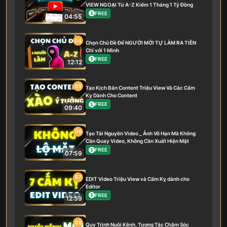
VIEW NGOẠI Từ A-Z Kiếm 1 Tháng 1 Tỷ Đồng
FREE
04:55
04
Chọn Chủ Đề Để NGƯỜI MỚI TỰ LÀM RA TIỀN
Chỉ với 1 Mình
FREE
12:12
05
Tạo Kịch Bản Content Triệu View Và Các Cấm
Kỵ Dành Cho Content
FREE
09:40
06
Tạo Tài Nguyên Video _ Ảnh Vô Hạn Mà Không
Cần Quay Video, Không Cần Xuất Hiện Mặt
FREE
07:59
07
EDIT Video Triệu View và Cấm Kỵ dành cho
Editor
FREE
12:59
08
Quy Trình Nuôi Kênh, Tương Tác Chăm Sóc