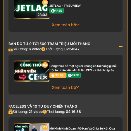
18
JETLAG - TRIỆU VIEW
FREE
28:03
Xem toàn bộ
BẢN ĐỒ TỪ 0 TỚI 500 TRĂM TRIỆU MỖI THÁNG
Số lượng:
6
video
Thời lượng:
02:50:47
04
Công thức để một người không có tài năng gì nổi
trội từ nhân viên đi tắt lên CEO và thành lập Sự
Nghiệp riêng của mình
Nổi bật
FREE
13:00
Xem toàn bộ
FACELESS VÀ 10 TƯ DUY CHIẾN THẮNG
Số lượng:
21
video
Thời lượng:
04:16:38
02
Mô Hình Kinh Doanh Vô Hạn Và Chia Sẻ Kết Quả