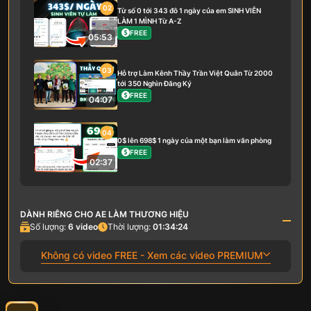
02
Từ số 0 tới 343 đô 1 ngày của em SINH VIÊN
LÀM 1 MÌNH Từ A-Z
FREE
05:53
03
Hỗ trợ Làm Kênh Thầy Trần Việt Quân Từ 2000
tới 350 Nghìn Đăng Ký
FREE
04:07
04
0$ lên 698$ 1 ngày của một bạn làm văn phòng
FREE
02:37
DÀNH RIÊNG CHO AE LÀM THƯƠNG HIỆU
Số lượng:
6
video
Thời lượng:
01:34:24
Không có video FREE - Xem các video PREMIUM