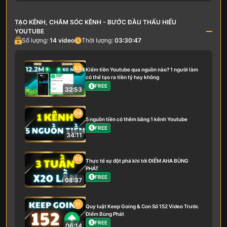
TẠO KÊNH, CHĂM SÓC KÊNH - BƯỚC ĐẦU THẤU HIỂU
YOUTUBE
Số lượng:
14
video
Thời lượng:
03:30:47
03
Kiếm tiền Youtube qua nguồn nào? 1 người làm
có thể tạo ra tiền tỷ hay không
FREE
32:53
04
5 nguồn tiền có thêm bằng 1 kênh Youtube
FREE
34:11
05
Thực tế sự đột phá khi tới ĐIỂM AHA BÙNG
PHÁT
FREE
08:37
11
Quy luật Keep Going & Con Số 152 Video Trước
Điểm Bùng Phát
FREE
06:14