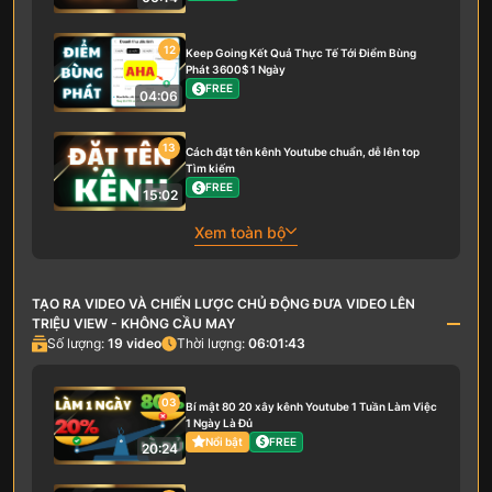
12
Keep Going Kết Quả Thực Tế Tới Điểm Bùng
Phát 3600$ 1 Ngày
FREE
04:06
13
Cách đặt tên kênh Youtube chuẩn, dễ lên top
Tìm kiếm
FREE
15:02
Xem toàn bộ
TẠO RA VIDEO VÀ CHIẾN LƯỢC CHỦ ĐỘNG ĐƯA VIDEO LÊN
TRIỆU VIEW - KHÔNG CẦU MAY
Số lượng:
19
video
Thời lượng:
06:01:43
03
Bí mật 80 20 xây kênh Youtube 1 Tuần Làm Việc
1 Ngày Là Đủ
Nổi bật
FREE
20:24