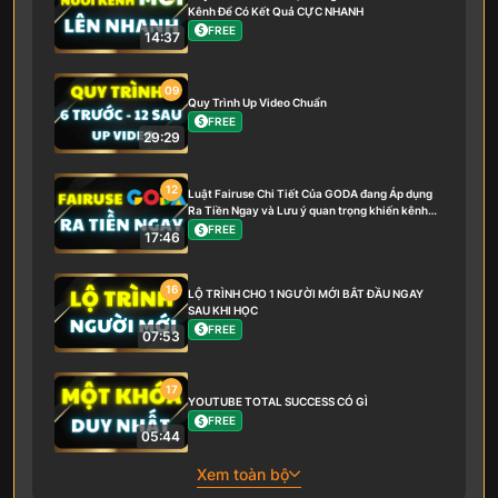
Kênh Để Có Kết Quả CỰC NHANH
FREE
14:37
09
Quy Trình Up Video Chuẩn
FREE
29:29
12
Luật Fairuse Chi Tiết Của GODA đang Áp dụng
Ra Tiền Ngay và Lưu ý quan trọng khiến kênh
bạn Phát triển hay không
FREE
17:46
16
LỘ TRÌNH CHO 1 NGƯỜI MỚI BẮT ĐẦU NGAY
SAU KHI HỌC
FREE
07:53
17
YOUTUBE TOTAL SUCCESS CÓ GÌ
FREE
05:44
Xem toàn bộ