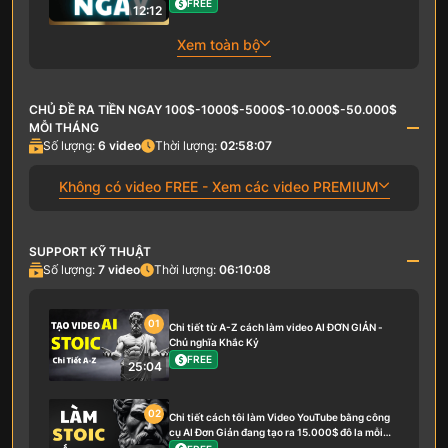
FREE
12:12
Xem toàn bộ
CHỦ ĐỀ RA TIỀN NGAY 100$-1000$-5000$-10.000$-50.000$
MỖI THÁNG
Số lượng:
6
video
Thời lượng:
02:58:07
Không có video FREE - Xem các video PREMIUM
SUPPORT KỸ THUẬT
Số lượng:
7
video
Thời lượng:
06:10:08
01
Chi tiết từ A-Z cách làm video AI ĐƠN GIẢN -
Chủ nghĩa Khắc Kỷ
FREE
25:04
02
Chi tiết cách tôi làm Video YouTube bằng công
cụ AI Đơn Giản đang tạo ra 15.000$ đô la mỗi
tháng