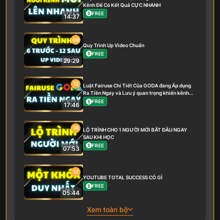
Kênh Để Có Kết Quả CỰC NHANH
FREE
14:37
09
Quy Trình Up Video Chuẩn
FREE
29:29
12
Luật Fairuse Chi Tiết Của GODA đang Áp dụng
Ra Tiền Ngay và Lưu ý quan trọng khiến kênh
bạn Phát triển hay không
FREE
17:46
16
LỘ TRÌNH CHO 1 NGƯỜI MỚI BẮT ĐẦU NGAY
SAU KHI HỌC
FREE
07:53
17
YOUTUBE TOTAL SUCCESS CÓ GÌ
FREE
05:44
Xem toàn bộ