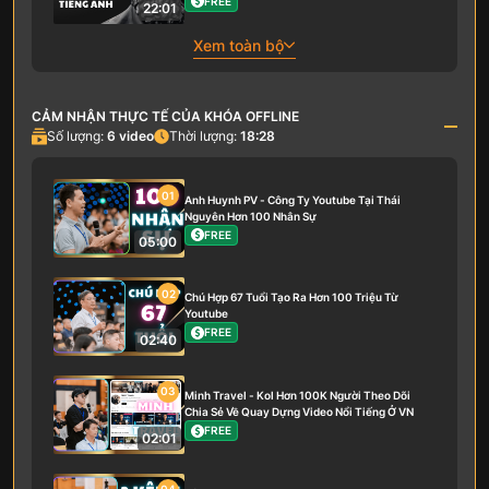
FREE
22:01
Xem toàn bộ
CẢM NHẬN THỰC TẾ CỦA KHÓA OFFLINE
Số lượng:
6
video
Thời lượng:
18:28
01
Anh Huynh PV - Công Ty Youtube Tại Thái
Nguyên Hơn 100 Nhân Sự
FREE
05:00
02
Chú Hợp 67 Tuổi Tạo Ra Hơn 100 Triệu Từ
Youtube
FREE
02:40
03
Minh Travel - Kol Hơn 100K Người Theo Dõi
Chia Sẻ Về Quay Dựng Video Nổi Tiếng Ở VN
FREE
02:01