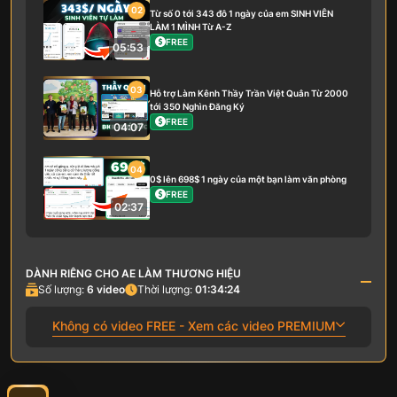
02
Từ số 0 tới 343 đô 1 ngày của em SINH VIÊN
LÀM 1 MÌNH Từ A-Z
FREE
05:53
03
Hỗ trợ Làm Kênh Thầy Trần Việt Quân Từ 2000
tới 350 Nghìn Đăng Ký
FREE
04:07
04
0$ lên 698$ 1 ngày của một bạn làm văn phòng
FREE
02:37
DÀNH RIÊNG CHO AE LÀM THƯƠNG HIỆU
Số lượng:
6
video
Thời lượng:
01:34:24
Không có video FREE - Xem các video PREMIUM