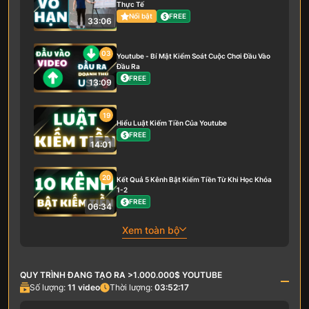
Thực Tế
Nổi bật
FREE
33:06
03
Youtube - Bí Mật Kiểm Soát Cuộc Chơi Đầu Vào
Đầu Ra
FREE
13:09
19
Hiểu Luật Kiếm Tiền Của Youtube
FREE
14:01
20
Kết Quả 5 Kênh Bật Kiếm Tiền Từ Khi Học Khóa
1-2
FREE
06:34
Xem toàn bộ
QUY TRÌNH ĐANG TẠO RA >1.000.000$ YOUTUBE
Số lượng:
11
video
Thời lượng:
03:52:17