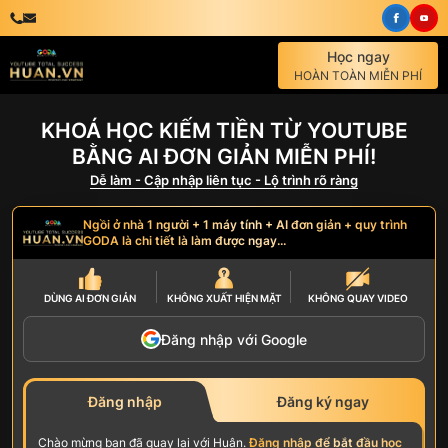
Học ngay
HOÀN TOÀN MIỄN PHÍ
KHOÁ HỌC KIẾM TIỀN TỪ YOUTUBE
BẰNG AI ĐƠN GIẢN MIỄN PHÍ!
Dễ làm - Cập nhập liên tục - Lộ trình rõ ràng
Ngồi ở nhà 1 người + 1 máy tính + AI đơn giản + quy trình
GODA là chi tiết là làm được ngay...
DÙNG AI
ĐƠN GIẢN
KHÔNG
XUẤT HIỆN MẶT
KHÔNG
QUAY VIDEO
Đăng nhập với Google
Đăng nhập
Đăng ký ngay
Chào mừng bạn đã quay lại với Huân.
Đăng nhập để bắt đầu học