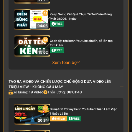
12
Keep Going Kết Quả Thực Tế Tới Điểm Bùng
Phát 3600$ 1 Ngày
FREE
04:06
13
Cách đặt tên kênh Youtube chuẩn, dễ lên top
Tìm kiếm
FREE
15:02
Xem toàn bộ
TẠO RA VIDEO VÀ CHIẾN LƯỢC CHỦ ĐỘNG ĐƯA VIDEO LÊN
TRIỆU VIEW - KHÔNG CẦU MAY
Số lượng:
19
video
Thời lượng:
06:01:43
03
Bí mật 80 20 xây kênh Youtube 1 Tuần Làm Việc
1 Ngày Là Đủ
Nổi bật
FREE
20:24