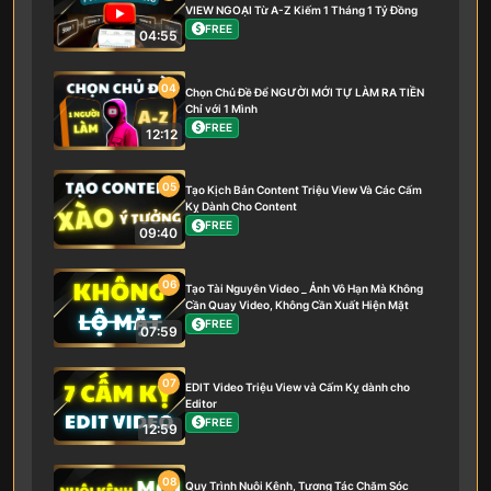
VIEW NGOẠI Từ A-Z Kiếm 1 Tháng 1 Tỷ Đồng
FREE
04:55
04
Chọn Chủ Đề Để NGƯỜI MỚI TỰ LÀM RA TIỀN
Chỉ với 1 Mình
FREE
12:12
05
Tạo Kịch Bản Content Triệu View Và Các Cấm
Kỵ Dành Cho Content
FREE
09:40
06
Tạo Tài Nguyên Video _ Ảnh Vô Hạn Mà Không
Cần Quay Video, Không Cần Xuất Hiện Mặt
FREE
07:59
07
EDIT Video Triệu View và Cấm Kỵ dành cho
Editor
FREE
12:59
08
Quy Trình Nuôi Kênh, Tương Tác Chăm Sóc