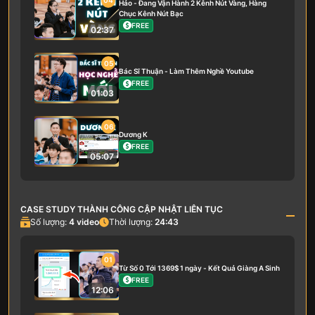
04
Hảo - Đang Vận Hành 2 Kênh Nút Vàng, Hàng
Chục Kênh Nút Bạc
FREE
02:37
05
Bác Sĩ Thuận - Làm Thêm Nghề Youtube
FREE
01:03
06
Dương K
FREE
05:07
CASE STUDY THÀNH CÔNG CẬP NHẬT LIÊN TỤC
Số lượng:
4
video
Thời lượng:
24:43
01
Từ Số 0 Tới 1369$ 1 ngày - Kết Quả Giàng A Sinh
FREE
12:06