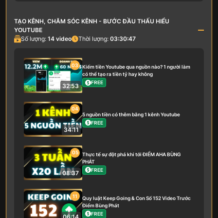
TẠO KÊNH, CHĂM SÓC KÊNH - BƯỚC ĐẦU THẤU HIỂU
YOUTUBE
Số lượng:
14
video
Thời lượng:
03:30:47
03
Kiếm tiền Youtube qua nguồn nào? 1 người làm
có thể tạo ra tiền tỷ hay không
FREE
32:53
04
5 nguồn tiền có thêm bằng 1 kênh Youtube
FREE
34:11
05
Thực tế sự đột phá khi tới ĐIỂM AHA BÙNG
PHÁT
FREE
08:37
11
Quy luật Keep Going & Con Số 152 Video Trước
Điểm Bùng Phát
FREE
06:14