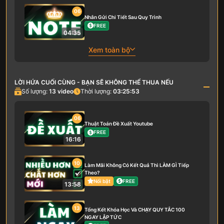
06
Nhắn Gửi Chi Tiết Sau Quy Trình
FREE
04:35
Xem toàn bộ
LỜI HỨA CUỐI CÙNG - BẠN SẼ KHÔNG THỂ THUA NẾU
Số lượng:
13
video
Thời lượng:
03:25:53
06
Thuật Toán Đề Xuất Youtube
FREE
16:16
10
Làm Mãi Không Có Kết Quả Thì LÀM GÌ Tiếp
Theo?
Nổi bật
FREE
13:58
13
Tổng Kết Khóa Học Và CHẠY QUY TẮC 100
NGAY LẬP TỨC