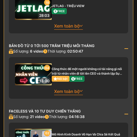
18
JETLAG - TRIỆU VIEW
FREE
28:03
Xem toàn bộ
BẢN ĐỒ TỪ 0 TỚI 500 TRĂM TRIỆU MỖI THÁNG
Số lượng:
6
video
Thời lượng:
02:50:47
04
Công thức để một người không có tài năng gì nổi
trội từ nhân viên đi tắt lên CEO và thành lập Sự
Nghiệp riêng của mình
Nổi bật
FREE
13:00
Xem toàn bộ
FACELESS VÀ 10 TƯ DUY CHIẾN THẮNG
Số lượng:
21
video
Thời lượng:
04:16:38
02
Mô Hình Kinh Doanh Vô Hạn Và Chia Sẻ Kết Quả