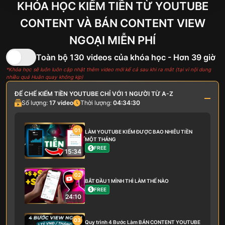
KHÓA HỌC KIẾM TIỀN TỪ YOUTUBE
CONTENT VÀ
BÁN CONTENT VIEW
NGOẠI MIỄN PHÍ
Toàn bộ 130 videos của khóa học - Hơn 39 giờ
*Khóa học sẽ luôn luôn cập nhật thêm video mới kể cả sau khi ra mắt (tại vì nội dung
nhiều quá Huân quay không kịp)
ĐẾ CHẾ KIẾM TIỀN YOUTUBE CHỈ VỚI 1 NGƯỜI TỪ A-Z
Số lượng:
17
video
Thời lượng:
04:34:30
01
LÀM YOUTUBE KIẾM ĐƯỢC BAO NHIÊU TIỀN
MỘT THÁNG
FREE
15:34
02
BẮT ĐẦU 1 MÌNH THÌ LÀM THẾ NÀO
FREE
24:10
03
Quy trình 4 Bước Làm BÁN CONTENT YOUTUBE