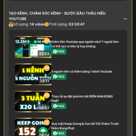
TẠO KÊNH, CHĂM SÓC KÊNH - BƯỚC ĐẦU THẤU HIỂU
YOUTUBE
Số lượng:
14
video
Thời lượng:
03:30:47
03
Kiếm tiền Youtube qua nguồn nào? 1 người làm
có thể tạo ra tiền tỷ hay không
FREE
32:53
04
5 nguồn tiền có thêm bằng 1 kênh Youtube
FREE
34:11
05
Thực tế sự đột phá khi tới ĐIỂM AHA BÙNG
PHÁT
FREE
08:37
11
Quy luật Keep Going & Con Số 152 Video Trước
Điểm Bùng Phát
FREE
06:14