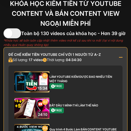
KHÓA HỌC KIẾM TIỀN TỪ YOUTUBE
CONTENT VÀ
BÁN CONTENT VIEW
NGOẠI MIỄN PHÍ
Toàn bộ 130 videos của khóa học - Hơn 39 giờ
*Khóa học sẽ luôn luôn cập nhật thêm video mới kể cả sau khi ra mắt (tại vì nội dung
nhiều quá Huân quay không kịp)
ĐẾ CHẾ KIẾM TIỀN YOUTUBE CHỈ VỚI 1 NGƯỜI TỪ A-Z
Số lượng:
17
video
Thời lượng:
04:34:30
01
LÀM YOUTUBE KIẾM ĐƯỢC BAO NHIÊU TIỀN
MỘT THÁNG
FREE
15:34
02
BẮT ĐẦU 1 MÌNH THÌ LÀM THẾ NÀO
FREE
24:10
03
Quy trình 4 Bước Làm BÁN CONTENT YOUTUBE