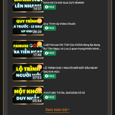
Kênh Để Có Kết Quả CỰC NHANH
FREE
14:37
09
Quy Trình Up Video Chuẩn
FREE
29:29
12
Luật Fairuse Chi Tiết Của GODA đang Áp dụng
Ra Tiền Ngay và Lưu ý quan trọng khiến kênh
bạn Phát triển hay không
FREE
17:46
16
LỘ TRÌNH CHO 1 NGƯỜI MỚI BẮT ĐẦU NGAY
SAU KHI HỌC
FREE
07:53
17
YOUTUBE TOTAL SUCCESS CÓ GÌ
FREE
05:44
Xem toàn bộ