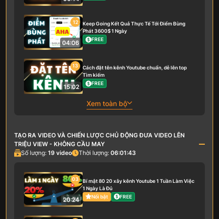
12
Keep Going Kết Quả Thực Tế Tới Điểm Bùng
Phát 3600$ 1 Ngày
FREE
04:06
13
Cách đặt tên kênh Youtube chuẩn, dễ lên top
Tìm kiếm
FREE
15:02
Xem toàn bộ
TẠO RA VIDEO VÀ CHIẾN LƯỢC CHỦ ĐỘNG ĐƯA VIDEO LÊN
TRIỆU VIEW - KHÔNG CẦU MAY
Số lượng:
19
video
Thời lượng:
06:01:43
03
Bí mật 80 20 xây kênh Youtube 1 Tuần Làm Việc
1 Ngày Là Đủ
Nổi bật
FREE
20:24