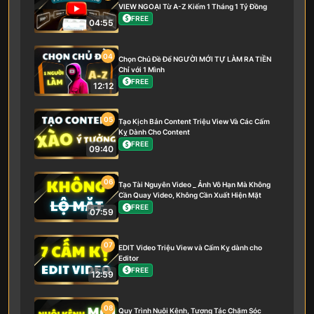
VIEW NGOẠI Từ A-Z Kiếm 1 Tháng 1 Tỷ Đồng
FREE
04:55
04
Chọn Chủ Đề Để NGƯỜI MỚI TỰ LÀM RA TIỀN
Chỉ với 1 Mình
FREE
12:12
05
Tạo Kịch Bản Content Triệu View Và Các Cấm
Kỵ Dành Cho Content
FREE
09:40
06
Tạo Tài Nguyên Video _ Ảnh Vô Hạn Mà Không
Cần Quay Video, Không Cần Xuất Hiện Mặt
FREE
07:59
07
EDIT Video Triệu View và Cấm Kỵ dành cho
Editor
FREE
12:59
08
Quy Trình Nuôi Kênh, Tương Tác Chăm Sóc