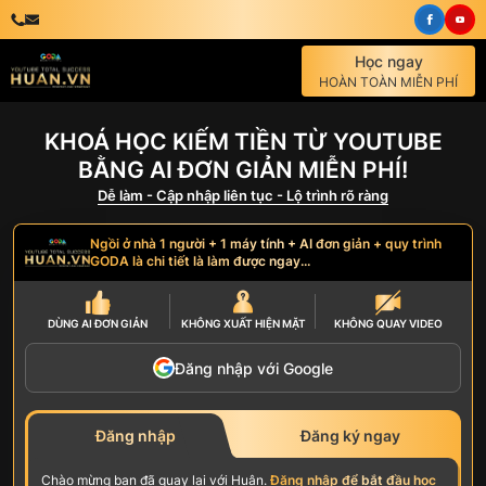
Học ngay
HOÀN TOÀN MIỄN PHÍ
KHOÁ HỌC KIẾM TIỀN TỪ YOUTUBE
BẰNG AI ĐƠN GIẢN MIỄN PHÍ!
Dễ làm - Cập nhập liên tục - Lộ trình rõ ràng
Ngồi ở nhà 1 người + 1 máy tính + AI đơn giản + quy trình
GODA là chi tiết là làm được ngay...
DÙNG AI
ĐƠN GIẢN
KHÔNG
XUẤT HIỆN MẶT
KHÔNG
QUAY VIDEO
Đăng nhập với Google
Đăng nhập
Đăng ký ngay
Chào mừng bạn đã quay lại với Huân.
Đăng nhập để bắt đầu học