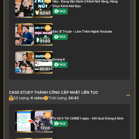
04
Hảo - Đang Vận Hành 2 Kênh Nút Vàng, Hàng
Chục Kênh Nút Bạc
FREE
02:37
05
Bác Sĩ Thuận - Làm Thêm Nghề Youtube
FREE
01:03
06
Dương K
FREE
05:07
CASE STUDY THÀNH CÔNG CẬP NHẬT LIÊN TỤC
Số lượng:
4
video
Thời lượng:
24:43
01
Từ Số 0 Tới 1369$ 1 ngày - Kết Quả Giàng A Sinh
FREE
12:06