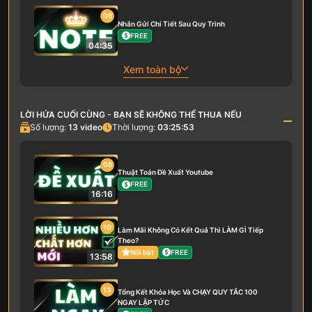
06
Nhắn Gửi Chi Tiết Sau Quy Trình
FREE
04:35
Xem toàn bộ
LỜI HỨA CUỐI CÙNG - BẠN SẼ KHÔNG THỂ THUA NẾU
Số lượng:
13
video
Thời lượng:
03:25:53
06
Thuật Toán Đề Xuất Youtube
FREE
16:16
10
Làm Mãi Không Có Kết Quả Thì LÀM GÌ Tiếp
Theo?
Nổi bật
FREE
13:58
13
Tổng Kết Khóa Học Và CHẠY QUY TẮC 100
NGAY LẬP TỨC