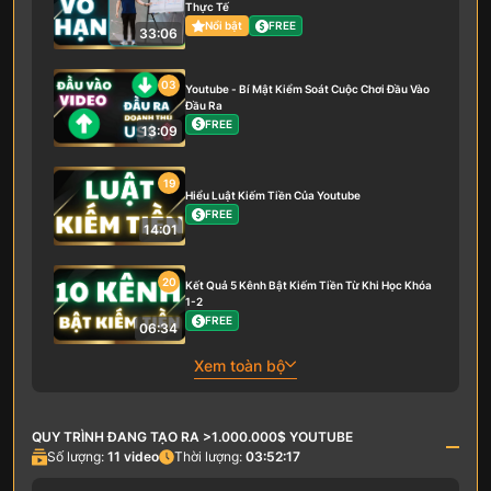
Thực Tế
Nổi bật
FREE
33:06
03
Youtube - Bí Mật Kiểm Soát Cuộc Chơi Đầu Vào
Đầu Ra
FREE
13:09
19
Hiểu Luật Kiếm Tiền Của Youtube
FREE
14:01
20
Kết Quả 5 Kênh Bật Kiếm Tiền Từ Khi Học Khóa
1-2
FREE
06:34
Xem toàn bộ
QUY TRÌNH ĐANG TẠO RA >1.000.000$ YOUTUBE
Số lượng:
11
video
Thời lượng:
03:52:17