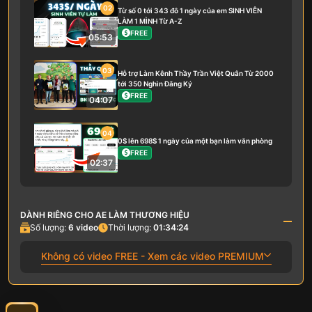
02
Từ số 0 tới 343 đô 1 ngày của em SINH VIÊN
LÀM 1 MÌNH Từ A-Z
FREE
05:53
03
Hỗ trợ Làm Kênh Thầy Trần Việt Quân Từ 2000
tới 350 Nghìn Đăng Ký
FREE
04:07
04
0$ lên 698$ 1 ngày của một bạn làm văn phòng
FREE
02:37
DÀNH RIÊNG CHO AE LÀM THƯƠNG HIỆU
Số lượng:
6
video
Thời lượng:
01:34:24
Không có video FREE - Xem các video PREMIUM