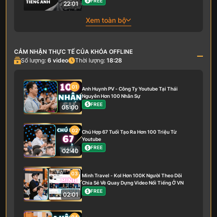
FREE
22:01
Xem toàn bộ
CẢM NHẬN THỰC TẾ CỦA KHÓA OFFLINE
Số lượng:
6
video
Thời lượng:
18:28
01
Anh Huynh PV - Công Ty Youtube Tại Thái
Nguyên Hơn 100 Nhân Sự
FREE
05:00
02
Chú Hợp 67 Tuổi Tạo Ra Hơn 100 Triệu Từ
Youtube
FREE
02:40
03
Minh Travel - Kol Hơn 100K Người Theo Dõi
Chia Sẻ Về Quay Dựng Video Nổi Tiếng Ở VN
FREE
02:01