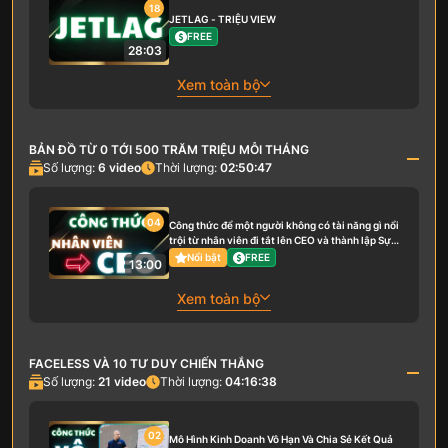
18
JETLAG - TRIỆU VIEW
FREE
28:03
Xem toàn bộ
BẢN ĐỒ TỪ 0 TỚI 500 TRĂM TRIỆU MỖI THÁNG
Số lượng:
6
video
Thời lượng:
02:50:47
04
Công thức để một người không có tài năng gì nổi
trội từ nhân viên đi tắt lên CEO và thành lập Sự
Nghiệp riêng của mình
Nổi bật
FREE
13:00
Xem toàn bộ
FACELESS VÀ 10 TƯ DUY CHIẾN THẮNG
Số lượng:
21
video
Thời lượng:
04:16:38
02
Mô Hình Kinh Doanh Vô Hạn Và Chia Sẻ Kết Quả