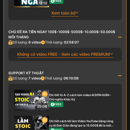
FREE
12:12
Xem toàn bộ
CHỦ ĐỀ RA TIỀN NGAY 100$-1000$-5000$-10.000$-50.000$
MỖI THÁNG
Số lượng:
6
video
Thời lượng:
02:58:07
Không có video FREE - Xem các video PREMIUM
SUPPORT KỸ THUẬT
Số lượng:
7
video
Thời lượng:
06:10:08
01
Chi tiết từ A-Z cách làm video AI ĐƠN GIẢN -
Chủ nghĩa Khắc Kỷ
FREE
25:04
02
Chi tiết cách tôi làm Video YouTube bằng công
cụ AI Đơn Giản đang tạo ra 15.000$ đô la mỗi
tháng